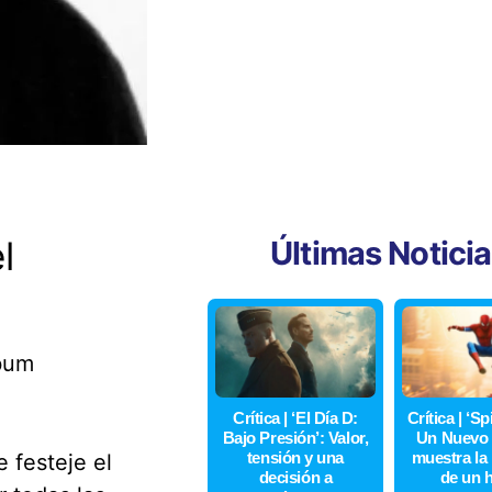
l
Últimas Notici
lbum
Crítica | ‘El Día D:
Crítica | ‘S
Bajo Presión’: Valor,
Un Nuevo 
tensión y una
muestra la
 festeje el
decisión a
de un 