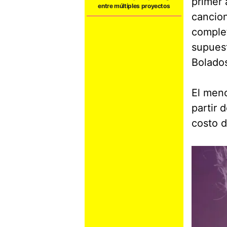
primer 
entre múltiples proyectos
cancio
complet
supues
Bolados
El menc
partir 
costo 