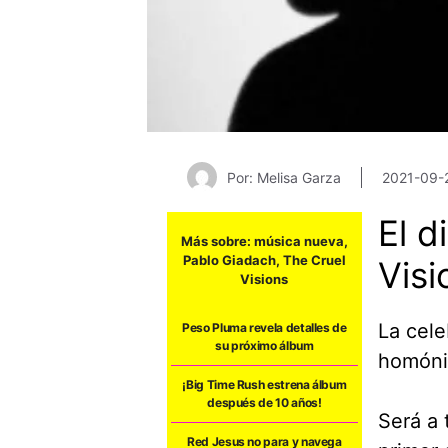
Por: Melisa Garza
2021-09-
El 
Más sobre:
música nueva
,
Pablo Giadach
,
The Cruel
Visi
Visions
La cele
Peso Pluma revela detalles de
su próximo álbum
homónim
¡Big Time Rush estrena álbum
después de 10 años!
Será a 
Red Jesus no para y navega