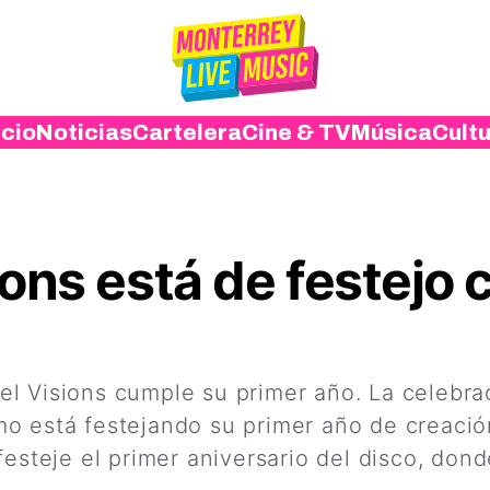
icio
Noticias
Cartelera
Cine & TV
Música
Cult
ions está de festejo
l Visions cumple su primer año. La celebrac
o está festejando su primer año de creació
festeje el primer aniversario del disco, do