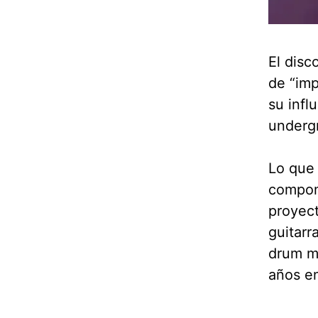
El disc
de “imp
su infl
undergr
Lo que 
compon
proyect
guitarr
drum ma
años en