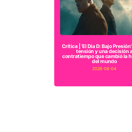
Crítica | ‘El Día D: Bajo Presión’
tensión y una decisión 
contratiempo que cambió la h
del mundo
2026-08-04