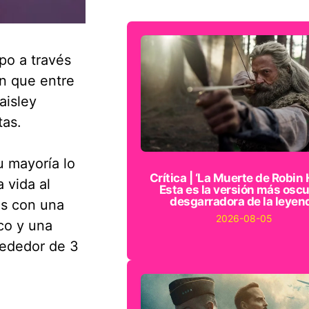
po a través
n que entre
aisley
tas.
u mayoría lo
Crítica | ‘La Muerte de Robin 
 vida al
Esta es la versión más oscu
desgarradora de la leyen
os con una
2026-08-05
co y una
rededor de 3