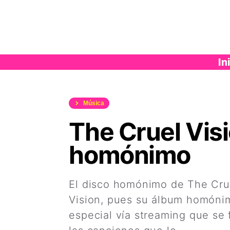
Saltar
al
contenido
In
Música
The Cruel Vis
homónimo
El disco homónimo de The Crue
Vision, pues su álbum homónim
especial vía streaming que se 