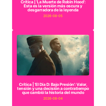
Crítica | ‘La Muerte de Robin Hood’:
Esta es la versión más oscura y
desgarradora de la leyenda
2026-08-05
Crítica | ‘El Día D: Bajo Presión’: Valor,
tensión y una decisión a contratiempo
que cambió la historia del mundo
2026-08-04