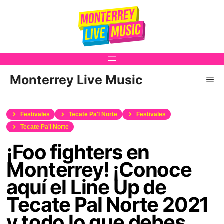
Saltar
al
contenido
Monterrey Live Music
Me
Festivales
Tecate Pa'l Norte
Festivales
Tecate Pa'l Norte
¡Foo fighters en
Monterrey! ¡Conoce
aquí el Line Up de
Tecate Pal Norte 2021
y todo lo que debes