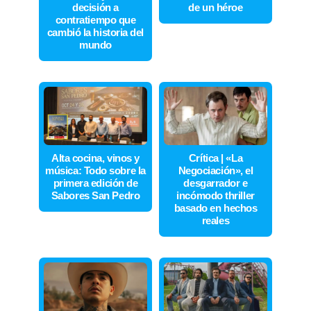
decisión a
de un héroe
contratiempo que
cambió la historia del
mundo
Alta cocina, vinos y
Crítica | «La
música: Todo sobre la
Negociación», el
primera edición de
desgarrador e
Sabores San Pedro
incómodo thriller
basado en hechos
reales