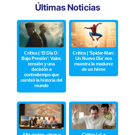
Últimas Noticias
Crítica | ‘El Día D:
Crítica | ‘Spider-Man:
Bajo Presión’: Valor,
Un Nuevo Día’ nos
tensión y una
muestra la madurez
decisión a
de un héroe
contratiempo que
cambió la historia del
mundo
Alta cocina, vinos y
Crítica | «La