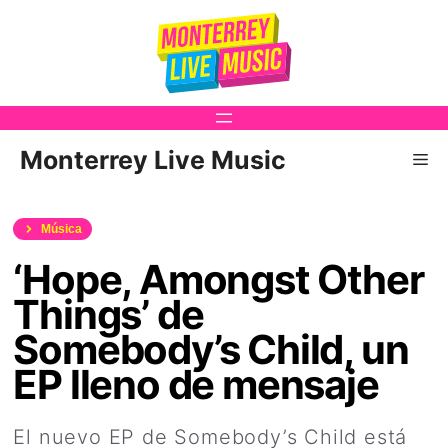
Saltar
al
contenido
Monterrey Live Music
Me
Música
‘Hope, Amongst Other
Things’ de
Somebody’s Child, un
EP lleno de mensaje
El nuevo EP de Somebody’s Child está