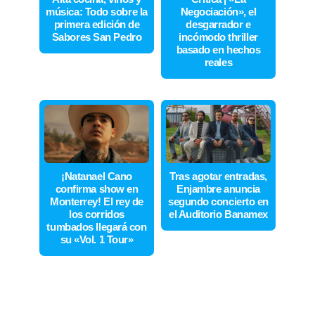
música: Todo sobre la
Negociación», el
primera edición de
desgarrador e
Sabores San Pedro
incómodo thriller
basado en hechos
reales
¡Natanael Cano
Tras agotar entradas,
confirma show en
Enjambre anuncia
Monterrey! El rey de
segundo concierto en
los corridos
el Auditorio Banamex
tumbados llegará con
su «Vol. 1 Tour»