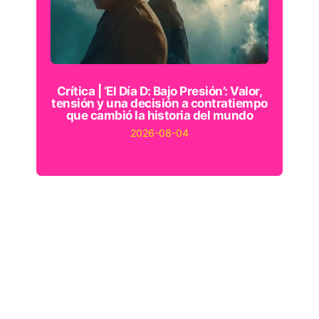
Crítica | ‘El Día D: Bajo Presión’: Valor,
tensión y una decisión a contratiempo
que cambió la historia del mundo
2026-08-04