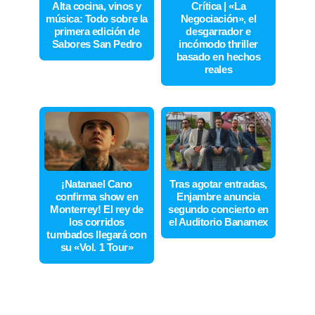
Alta cocina, vinos y
Crítica | «La
música: Todo sobre la
Negociación», el
primera edición de
desgarrador e
Sabores San Pedro
incómodo thriller
basado en hechos
reales
¡Natanael Cano
Tras agotar entradas,
confirma show en
Enjambre anuncia
Monterrey! El rey de
segundo concierto en
los corridos
el Auditorio Banamex
tumbados llegará con
su «Vol. 1 Tour»