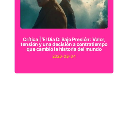
Crítica | ‘El Día D: Bajo Presión’: Valor,
tensión y una decisión a contratiempo
que cambió la historia del mundo
2026-08-04