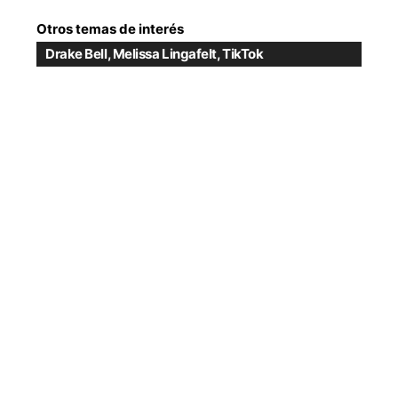
Otros temas de interés
Drake Bell
,
Melissa Lingafelt
,
TikTok