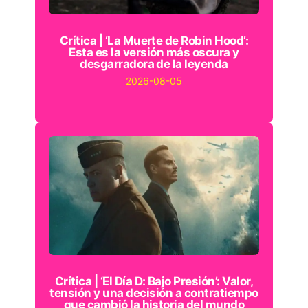
Crítica | ‘La Muerte de Robin Hood’:
Esta es la versión más oscura y
desgarradora de la leyenda
2026-08-05
Crítica | ‘El Día D: Bajo Presión’: Valor,
tensión y una decisión a contratiempo
que cambió la historia del mundo