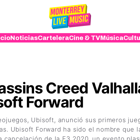
icio
Noticias
Cartelera
Cine & TV
Música
Cult
sassins Creed Valhal
soft Forward
eojuegos, Ubisoft, anunció sus primeros jue
sas. Ubisoft Forward ha sido el nombre que 
 la cancelación de la E3 2020, un evento p