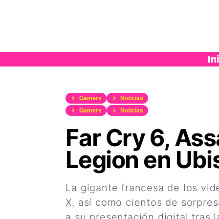
Saltar
al
contenido
In
Gamers
Noticias
Gamers
Noticias
Far Cry 6, As
Legion en Ubi
La gigante francesa de los vid
X, así como cientos de sorpre
a su presentación digital tras