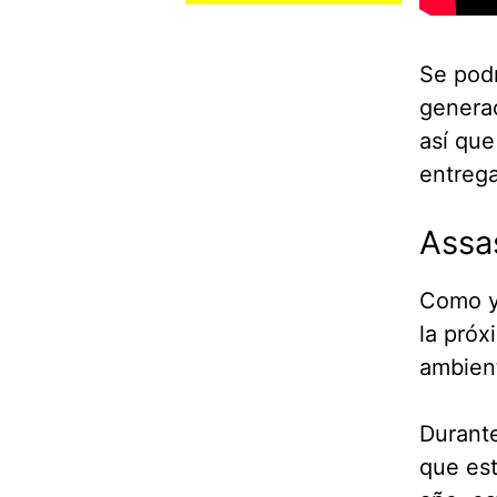
Se podr
generac
así que
entrega
Assas
Como ya
la próx
ambient
Durante
que est