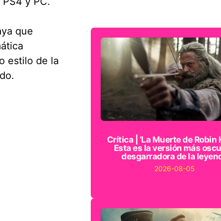
, PS4 y PC.
aya que
ática
o estilo de la
do.
Crítica | ‘La Muerte de Robin 
Esta es la versión más oscu
desgarradora de la leyen
2026-08-05