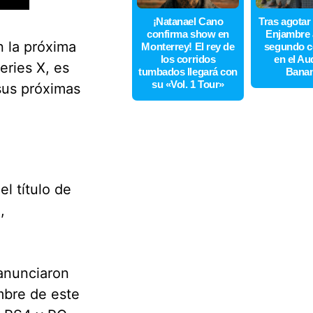
¡Natanael Cano
Tras agotar
confirma show en
Enjambre 
n la próxima
Monterrey! El rey de
segundo c
los corridos
en el Au
eries X, es
tumbados llegará con
Bana
su «Vol. 1 Tour»
sus próximas
l título de
,
 anunciaron
mbre de este