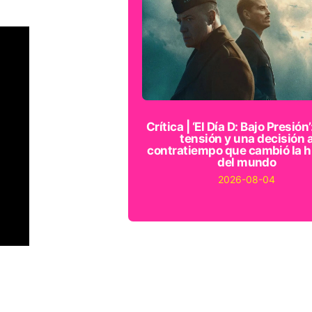
Crítica | ‘El Día D: Bajo Presión’
tensión y una decisión 
contratiempo que cambió la h
del mundo
2026-08-04