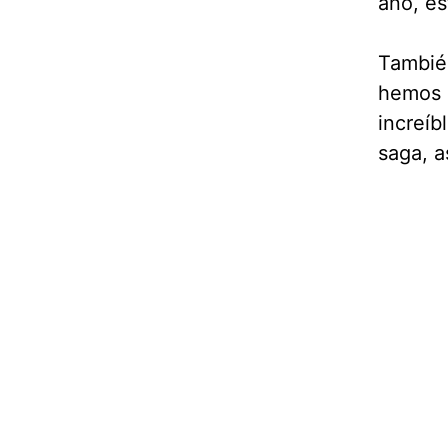
año, es
Tambié
hemos 
increíb
saga, a