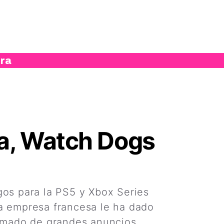
ura
la, Watch Dogs
gos para la PS5 y Xbox Series
la empresa francesa le ha dado
lasmado de grandes anuncios