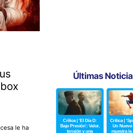
sus
Últimas Notici
Xbox
Crítica | ‘El Día D:
Crítica | ‘S
Bajo Presión’: Valor,
Un Nuevo 
cesa le ha
tensión y una
muestra la