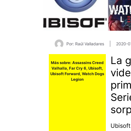
Por: Raúl Valladares
2020-0
La g
Más sobre:
Assassins Creed
Valhalla
,
Far Cry 6
,
Ubisoft
,
vide
Ubisoft Forward
,
Watch Dogs
Legion
prim
Seri
sorp
Ubisoft