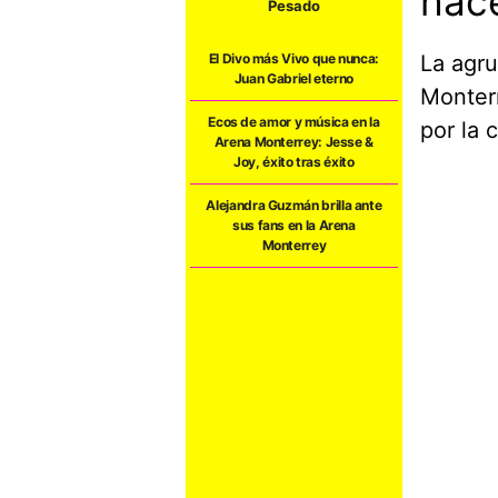
hace
Pesado
La agru
El Divo más Vivo que nunca:
Juan Gabriel eterno
Monterr
Ecos de amor y música en la
por la 
Arena Monterrey: Jesse &
Joy, éxito tras éxito
Alejandra Guzmán brilla ante
sus fans en la Arena
Monterrey