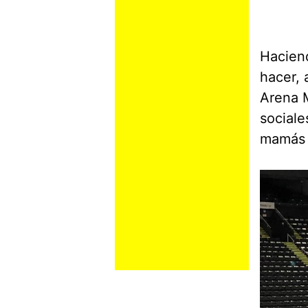
Haciend
hacer, 
Arena M
social
mamás 