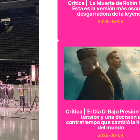
Crítica | ‘La Muerte de Robin 
Esta es la versión más oscu
desgarradora de la leyen
2026-08-05
Crítica | ‘El Día D: Bajo Presión’
tensión y una decisión 
contratiempo que cambió la h
del mundo
2026-08-04