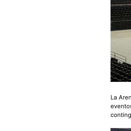
La Aren
eventos
conting