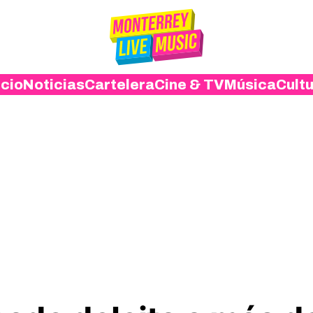
icio
Noticias
Cartelera
Cine & TV
Música
Cult