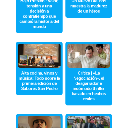
Bajo Presión’: Valor,
Un Nuevo Día’ nos
tensión y una
muestra la madurez
decisión a
de un héroe
contratiempo que
cambió la historia del
mundo
Alta cocina, vinos y
Crítica | «La
música: Todo sobre la
Negociación», el
primera edición de
desgarrador e
Sabores San Pedro
incómodo thriller
basado en hechos
reales