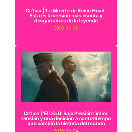
Crítica | ‘La Muerte de Robin Hood’:
Esta es la versión más oscura y
desgarradora de la leyenda
2026-08-05
Crítica | ‘El Día D: Bajo Presión’: Valor,
tensión y una decisión a contratiempo
que cambió la historia del mundo
2026-08-04