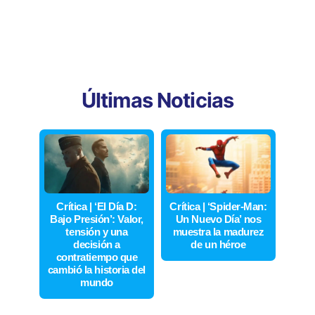
Últimas Noticias
Crítica | ‘El Día D:
Crítica | ‘Spider-Man:
Bajo Presión’: Valor,
Un Nuevo Día’ nos
tensión y una
muestra la madurez
decisión a
de un héroe
contratiempo que
cambió la historia del
mundo