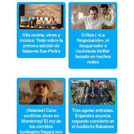
Alta cocina, vinos y
Crítica | «La
música: Todo sobre la
Negociación», el
primera edición de
desgarrador e
Sabores San Pedro
incómodo thriller
basado en hechos
reales
¡Natanael Cano
Tras agotar entradas,
confirma show en
Enjambre anuncia
Monterrey! El rey de
segundo concierto en
los corridos
el Auditorio Banamex
tumbados llegará con