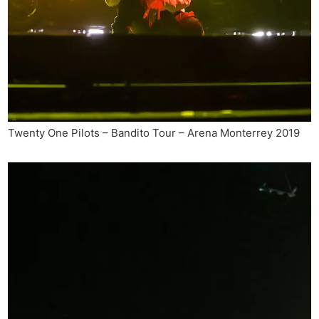
Twenty One Pilots – Bandito Tour – Arena Monterrey 2019
Reproductor
de
vídeo