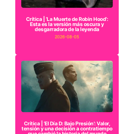
Crítica | ‘La Muerte de Robin Hood’:
Esta es la versión más oscura y
desgarradora de la leyenda
2026-08-05
Crítica | ‘El Día D: Bajo Presión’: Valor,
tensión y una decisión a contratiempo
que cambió la historia del mundo