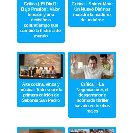
Crítica | ‘El Día D:
Crítica | ‘Spider-Man:
Bajo Presión’: Valor,
Un Nuevo Día’ nos
tensión y una
muestra la madurez
decisión a
de un héroe
contratiempo que
cambió la historia del
mundo
Alta cocina, vinos y
Crítica | «La
música: Todo sobre la
Negociación», el
primera edición de
desgarrador e
Sabores San Pedro
incómodo thriller
basado en hechos
reales