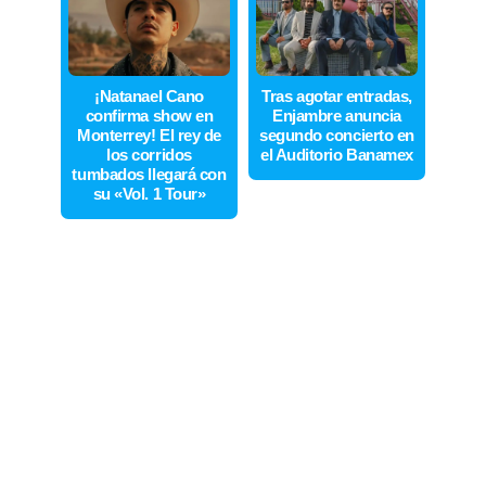
¡Natanael Cano
Tras agotar entradas,
confirma show en
Enjambre anuncia
Monterrey! El rey de
segundo concierto en
los corridos
el Auditorio Banamex
tumbados llegará con
su «Vol. 1 Tour»