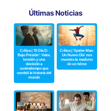
Últimas Noticias
Crítica | ‘El Día D:
Crítica | ‘Spider-Man:
Bajo Presión’: Valor,
Un Nuevo Día’ nos
tensión y una
muestra la madurez
decisión a
de un héroe
contratiempo que
cambió la historia del
mundo