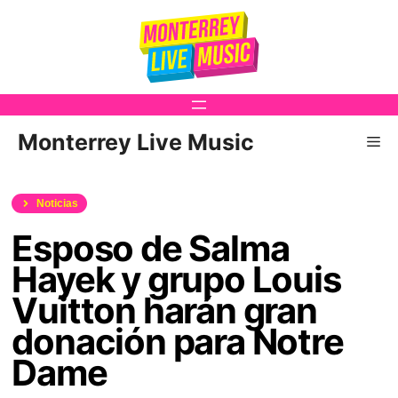
Saltar
al
contenido
Monterrey Live Music
Me
Noticias
Esposo de Salma
Hayek y grupo Louis
Vuitton harán gran
donación para Notre
Dame