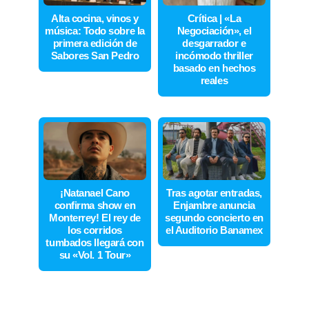
Alta cocina, vinos y
Crítica | «La
música: Todo sobre la
Negociación», el
primera edición de
desgarrador e
Sabores San Pedro
incómodo thriller
basado en hechos
reales
¡Natanael Cano
Tras agotar entradas,
confirma show en
Enjambre anuncia
Monterrey! El rey de
segundo concierto en
los corridos
el Auditorio Banamex
tumbados llegará con
su «Vol. 1 Tour»