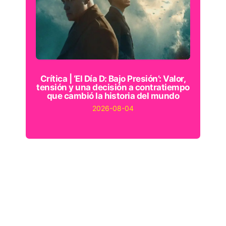
Crítica | ‘El Día D: Bajo Presión’: Valor,
tensión y una decisión a contratiempo
que cambió la historia del mundo
2026-08-04