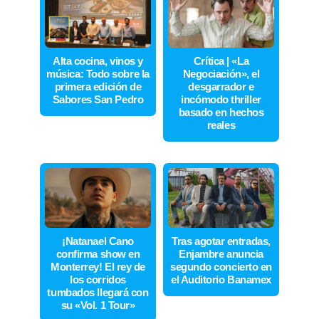
Alta cocina, vinos y
Crítica | «La
música: Todo sobre la
Negociación», el
primera edición de
desgarrador e
Sabores San Pedro
incómodo thriller
basado en hechos
reales
¡Natanael Cano
Tras agotar entradas,
confirma show en
Enjambre anuncia
Monterrey! El rey de
segundo concierto en
los corridos
el Auditorio Banamex
tumbados llegará con
su «Vol. 1 Tour»