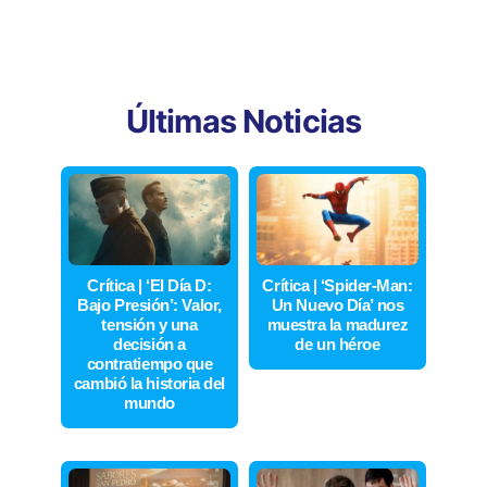
Últimas Noticias
Crítica | ‘El Día D:
Crítica | ‘Spider-Man:
Bajo Presión’: Valor,
Un Nuevo Día’ nos
tensión y una
muestra la madurez
decisión a
de un héroe
contratiempo que
cambió la historia del
mundo