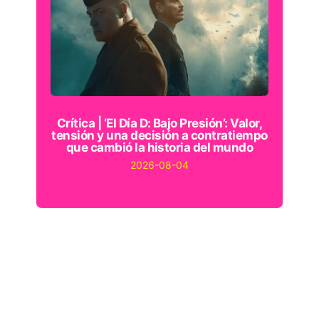
Crítica | ‘El Día D: Bajo Presión’: Valor,
tensión y una decisión a contratiempo
que cambió la historia del mundo
2026-08-04