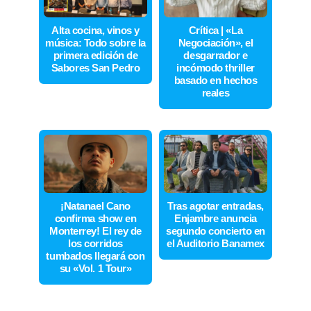
Alta cocina, vinos y
Crítica | «La
música: Todo sobre la
Negociación», el
primera edición de
desgarrador e
Sabores San Pedro
incómodo thriller
basado en hechos
reales
¡Natanael Cano
Tras agotar entradas,
confirma show en
Enjambre anuncia
Monterrey! El rey de
segundo concierto en
los corridos
el Auditorio Banamex
tumbados llegará con
su «Vol. 1 Tour»