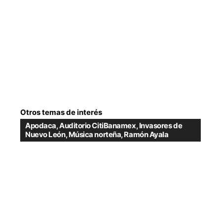
Otros temas de interés
Apodaca
,
Auditorio CitiBanamex
,
Invasores de
Nuevo León
,
Música norteña
,
Ramón Ayala