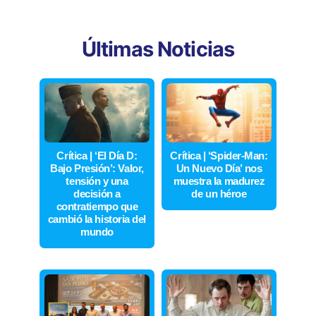
Últimas Noticias
Crítica | ‘El Día D:
Crítica | ‘Spider-Man:
Bajo Presión’: Valor,
Un Nuevo Día’ nos
tensión y una
muestra la madurez
decisión a
de un héroe
contratiempo que
cambió la historia del
mundo