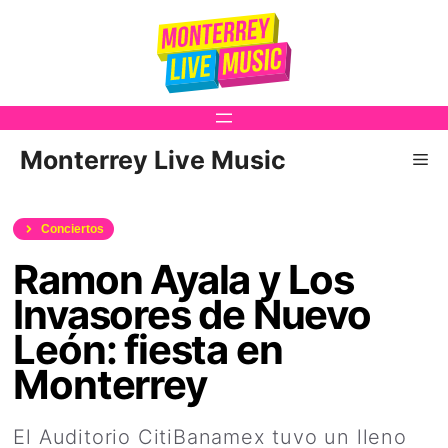
Saltar
al
contenido
Monterrey Live Music
Me
Conciertos
Ramon Ayala y Los
Invasores de Nuevo
León: fiesta en
Monterrey
El Auditorio CitiBanamex tuvo un lleno