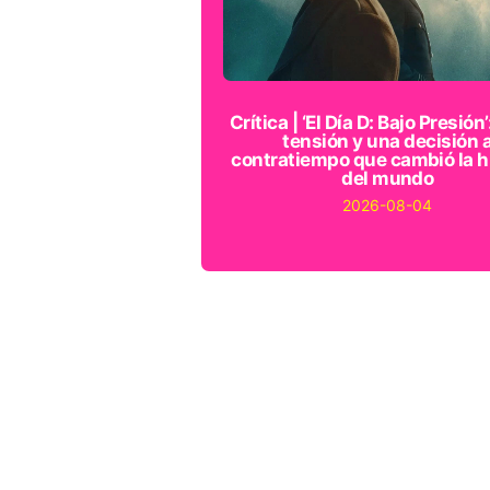
Crítica | ‘El Día D: Bajo Presión’
tensión y una decisión 
contratiempo que cambió la h
del mundo
2026-08-04