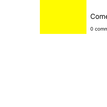
Come
0
comm