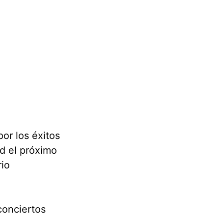
or los éxitos
ad el próximo
rio
conciertos