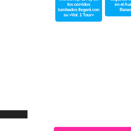
los corridos
en el Au
tumbados llegará con
Bana
su «Vol. 1 Tour»