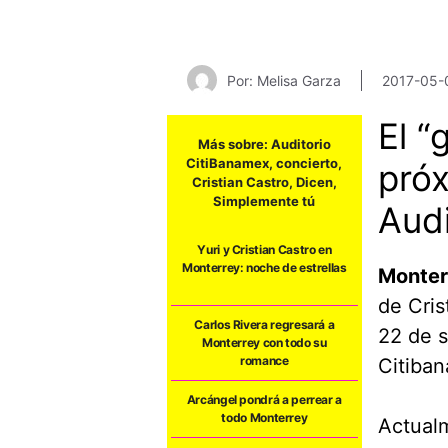
Por: Melisa Garza
2017-05-
El “
Más sobre:
Auditorio
CitiBanamex
,
concierto
,
próx
Cristian Castro
,
Dicen
,
Simplemente tú
Audi
Yuri y Cristian Castro en
Monterrey: noche de estrellas
Monter
de Cris
Carlos Rivera regresará a
22 de s
Monterrey con todo su
romance
Citiba
Arcángel pondrá a perrear a
todo Monterrey
Actualm