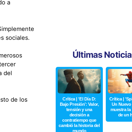
do a
“Simplemente
s sociales.
Últimas Notici
umerosos
tercer
a del
osto de los
Crítica | ‘El Día D:
Crítica | ‘S
Bajo Presión’: Valor,
Un Nuevo 
tensión y una
muestra la
decisión a
de un 
contratiempo que
cambió la historia del
mundo