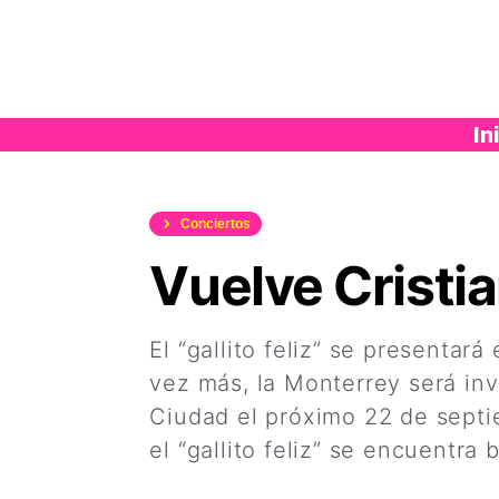
Saltar
al
contenido
In
Conciertos
Vuelve Cristi
El “gallito feliz” se presenta
vez más, la Monterrey será inv
Ciudad el próximo 22 de septi
el “gallito feliz” se encuentra 