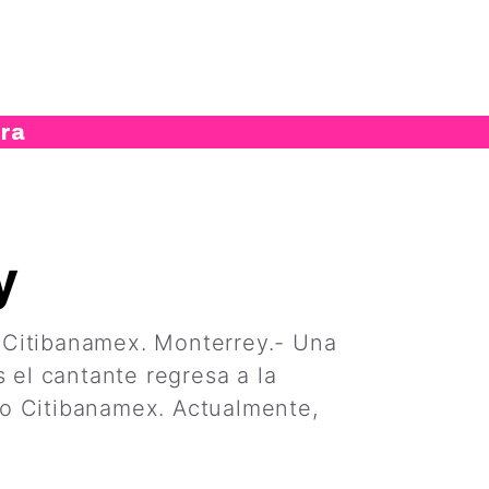
ura
y
io Citibanamex. Monterrey.- Una
 el cantante regresa a la
io Citibanamex. Actualmente,