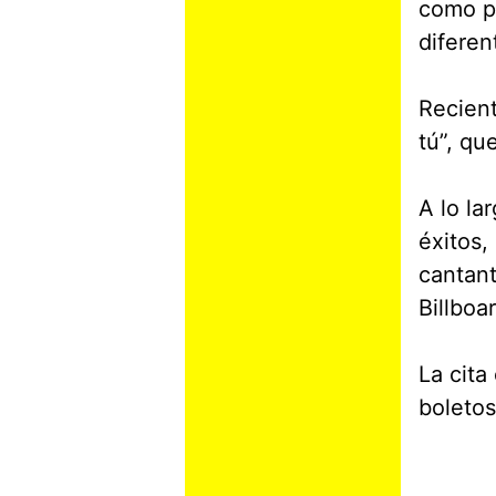
como pa
diferen
Recient
tú”, qu
A lo la
éxitos,
cantant
Billboa
La cita
boletos