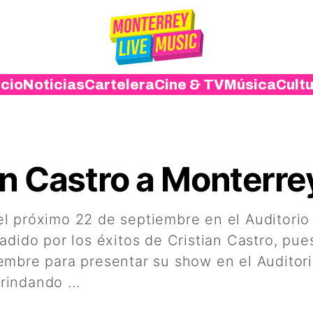
icio
Noticias
Cartelera
Cine & TV
Música
Cult
an Castro a Monterre
rá el próximo 22 de septiembre en el Auditor
adido por los éxitos de Cristian Castro, pues
embre para presentar su show en el Auditor
brindando ...
Leer más