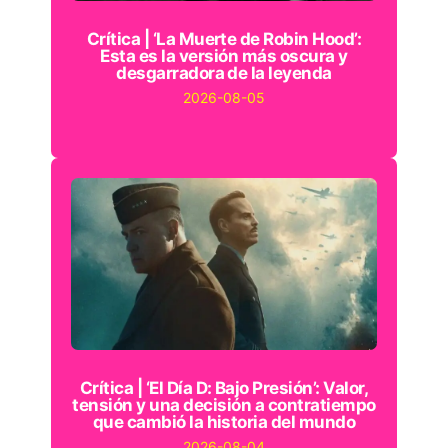
Crítica | ‘La Muerte de Robin Hood’:
Esta es la versión más oscura y
desgarradora de la leyenda
2026-08-05
Crítica | ‘El Día D: Bajo Presión’: Valor,
tensión y una decisión a contratiempo
que cambió la historia del mundo
2026-08-04