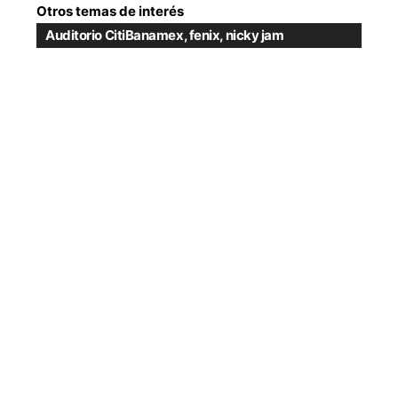
Otros temas de interés
Auditorio CitiBanamex
,
fenix
,
nicky jam