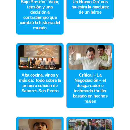
Bajo Presión’: Valor,
Un Nuevo Día’ nos
tensión y una
muestra la madurez
decisión a
de un héroe
contratiempo que
cambió la historia del
mundo
Alta cocina, vinos y
Crítica | «La
música: Todo sobre la
Negociación», el
primera edición de
desgarrador e
Sabores San Pedro
incómodo thriller
basado en hechos
reales