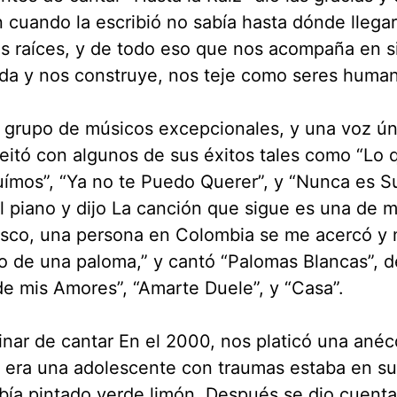
 cuando la escribió no sabía hasta dónde llegarí
s raíces, y de todo eso que nos acompaña en s
ida y nos construye, nos teje como seres huma
grupo de músicos excepcionales, y una voz úni
eitó con algunos de sus éxitos tales como “Lo 
ímos”, “Ya no te Puedo Querer”, y “Nunca es Su
l piano y dijo La canción que sigue es una de m
isco, una persona en Colombia se me acercó y 
o de una paloma,” y cantó “Palomas Blancas”, 
e mis Amores”, “Amarte Duele”, y “Casa”.
inar de cantar En el 2000, nos platicó una ané
era una adolescente con traumas estaba en su 
bía pintado verde limón. Después se dio cuenta