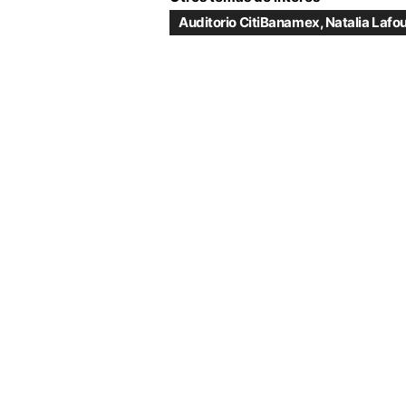
Auditorio CitiBanamex
,
Natalia Lafo