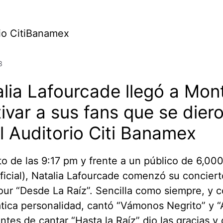
3
lia Lafourcade llegó a Mon
ivar a sus fans que se diero
l Auditorio Citi Banamex
o de las 9:17 pm y frente a un público de 6,00
oficial), Natalia Lafourcade comenzó su concier
our “Desde La Raíz”. Sencilla como siempre, y 
tica personalidad, cantó “Vámonos Negrito” y 
Antes de cantar “Hasta la Raíz” dio las gracias y