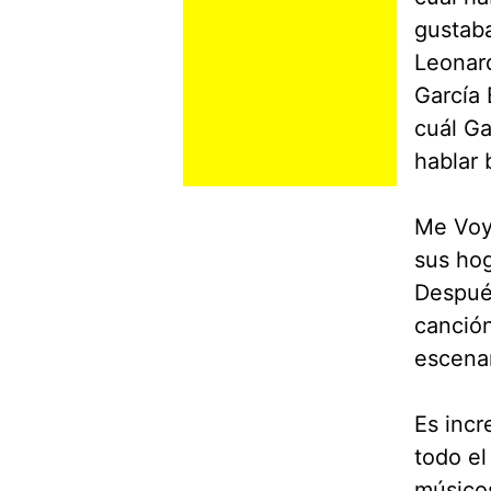
gustaba
Leonard
García 
cuál Ga
hablar 
Me Voy 
sus hog
Después
canción
escenar
Es incr
todo el
músicos