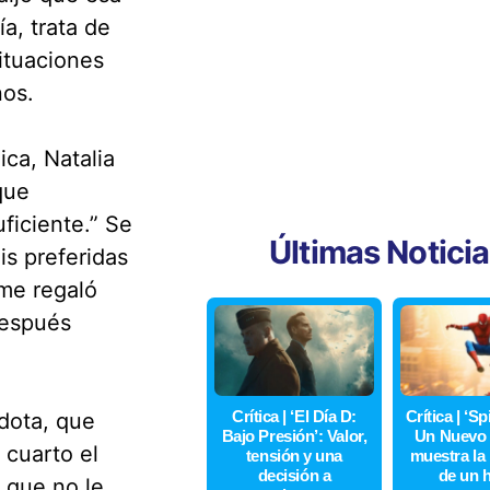
a, trata de
ituaciones
nos.
ca, Natalia
que
ficiente.” Se
Últimas Notici
is preferidas
me regaló
después
Crítica | ‘El Día D:
Crítica | ‘S
cdota, que
Bajo Presión’: Valor,
Un Nuevo 
cuarto el
tensión y una
muestra la
decisión a
de un 
 que no le