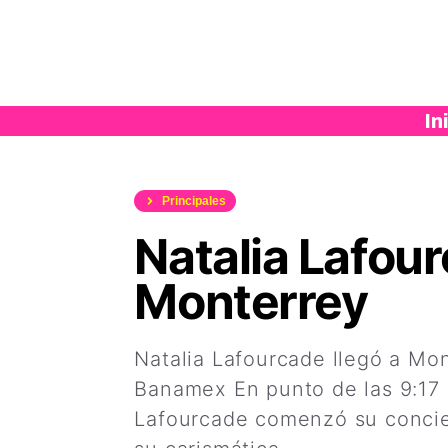
Saltar
al
contenido
In
Principales
Natalia Lafou
Monterrey
Natalia Lafourcade llegó a Mont
Banamex En punto de las 9:17 p
Lafourcade comenzó su concier