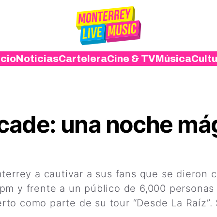
icio
Noticias
Cartelera
Cine & TV
Música
Cult
rcade: una noche má
errey a cautivar a sus fans que se dieron ci
m y frente a un público de 6,000 personas (C
to como parte de su tour “Desde La Raíz”. 