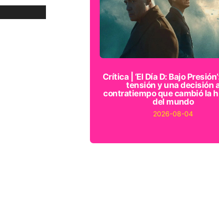
Crítica | ‘El Día D: Bajo Presión’
tensión y una decisión 
contratiempo que cambió la h
del mundo
2026-08-04