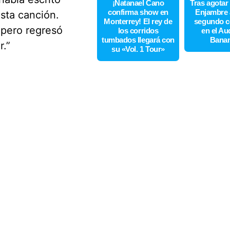
¡Natanael Cano
Tras agotar
confirma show en
Enjambre 
sta canción.
Monterrey! El rey de
segundo c
 pero regresó
los corridos
en el Au
tumbados llegará con
Bana
r.”
su «Vol. 1 Tour»