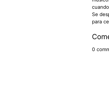
cuando 
Se desp
para ce
Come
0
comm