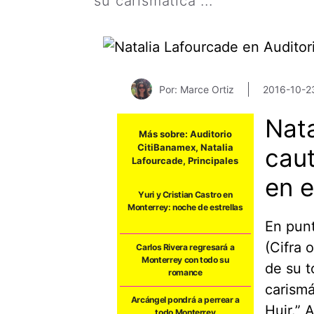
su carismática ...
Leer más
Por: Marce Ortiz
2016-10-2
Nata
Más sobre:
Auditorio
CitiBanamex
,
Natalia
caut
Lafourcade
,
Principales
en e
Yuri y Cristian Castro en
Monterrey: noche de estrellas
En punt
(Cifra 
Carlos Rivera regresará a
Monterrey con todo su
de su t
romance
carismá
Arcángel pondrá a perrear a
Huir.” 
todo Monterrey