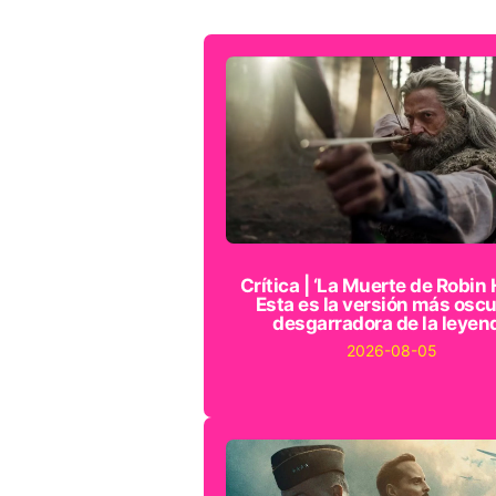
Crítica | ‘La Muerte de Robin 
Esta es la versión más oscu
desgarradora de la leyen
2026-08-05