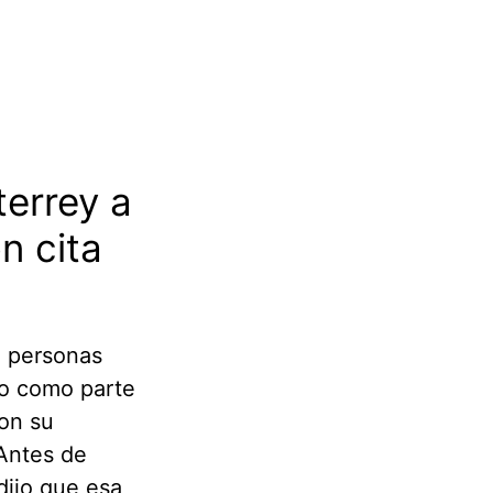
terrey a
n cita
0 personas
to como parte
con su
“Antes de
 dijo que esa