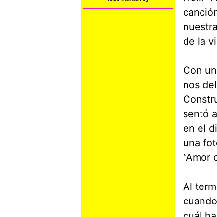
canción
nuestra
de la v
Con un 
nos del
Constru
sentó a
en el d
una fot
“Amor d
Al term
cuando 
cuál ha