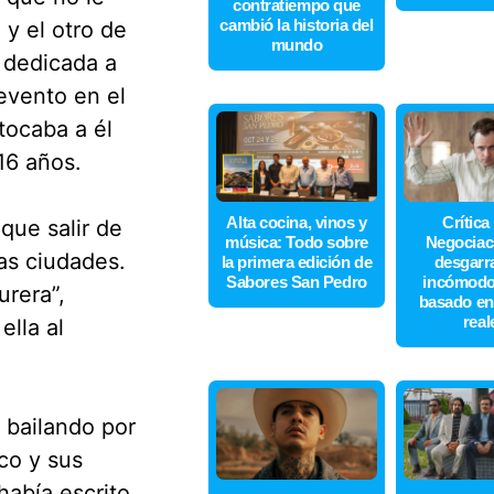
contratiempo que
cambió la historia del
y el otro de
mundo
 dedicada a
evento en el
 tocaba a él
16 años.
Alta cocina, vinos y
Crítica
que salir de
música: Todo sobre
Negociaci
as ciudades.
la primera edición de
desgarr
Sabores San Pedro
incómodo 
urera”,
basado en
real
ella al
, bailando por
co y sus
había escrito