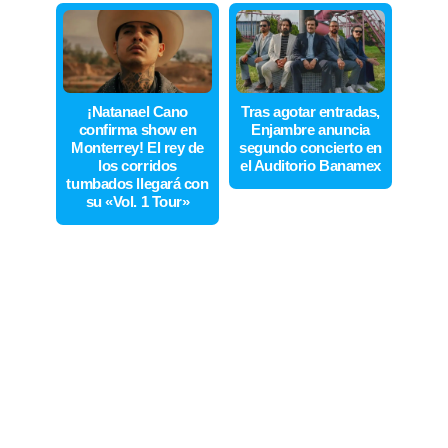
¡Natanael Cano
Tras agotar entradas,
confirma show en
Enjambre anuncia
Monterrey! El rey de
segundo concierto en
los corridos
el Auditorio Banamex
tumbados llegará con
su «Vol. 1 Tour»