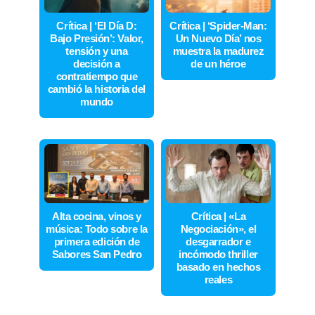
Crítica | ‘El Día D:
Crítica | ‘Spider-Man:
Bajo Presión’: Valor,
Un Nuevo Día’ nos
tensión y una
muestra la madurez
decisión a
de un héroe
contratiempo que
cambió la historia del
mundo
Alta cocina, vinos y
Crítica | «La
música: Todo sobre la
Negociación», el
primera edición de
desgarrador e
Sabores San Pedro
incómodo thriller
basado en hechos
reales