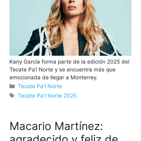
Kany García forma parte de la edición 2025 del
Tecate Pa’l Norte y se encuentra más que
emocionada de llegar a Monterrey.
Categorías
Tecate Pa'l Norte
Etiquetas
Tecate Pa'l Norte 2025
Macario Martínez:
agradecido y feliz de