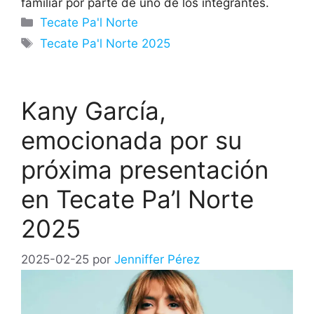
familiar por parte de uno de los integrantes.
Categorías
Tecate Pa'l Norte
Etiquetas
Tecate Pa'l Norte 2025
Kany García,
emocionada por su
próxima presentación
en Tecate Pa’l Norte
2025
2025-02-25
por
Jenniffer Pérez