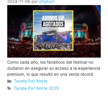
2024-11-06
por
mtylive1
Como cada año, los fanáticos del festival no
dudaron en asegurar su acceso a la experiencia
premium, lo que resultó en una venta récord.
Categorías
Tecate Pa'l Norte
Etiquetas
Tecate Pa'l Norte 2025