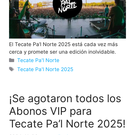
El Tecate Pa’l Norte 2025 está cada vez más
cerca y promete ser una edición inolvidable.
Categorías
Tecate Pa'l Norte
Etiquetas
Tecate Pa'l Norte 2025
¡Se agotaron todos los
Abonos VIP para
Tecate Pa’l Norte 2025!