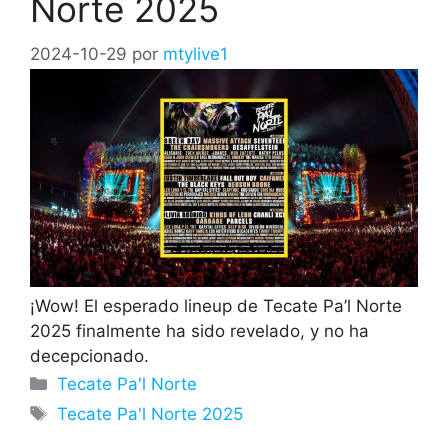
Norte 2025
2024-10-29
por
mtylive1
¡Wow! El esperado lineup de Tecate Pa’l Norte
2025 finalmente ha sido revelado, y no ha
decepcionado.
Categorías
Tecate Pa'l Norte
Etiquetas
Tecate Pa'l Norte 2025