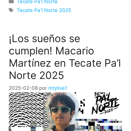
Categorías
Tecate Pa'l Norte
Etiquetas
Tecate Pa'l Norte 2025
¡Los sueños se
cumplen! Macario
Martínez en Tecate Pa’l
Norte 2025
2025-02-08
por
mtylive1