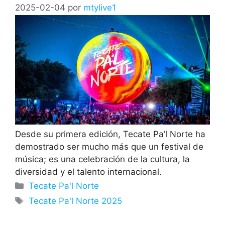
2025-02-04
por
mtylive1
Desde su primera edición, Tecate Pa’l Norte ha
demostrado ser mucho más que un festival de
música; es una celebración de la cultura, la
diversidad y el talento internacional.
Categorías
Tecate Pa'l Norte
Etiquetas
Tecate Pa'l Norte 2025