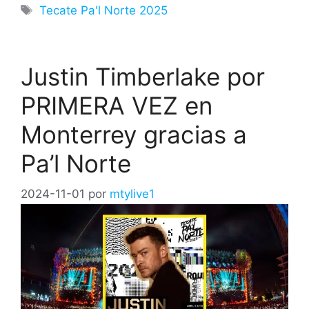
Etiquetas
Tecate Pa'l Norte 2025
Justin Timberlake por
PRIMERA VEZ en
Monterrey gracias a
Pa’l Norte
2024-11-01
por
mtylive1