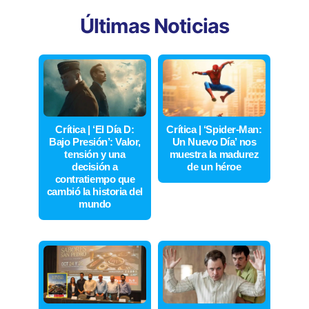
Últimas Noticias
Crítica | ‘El Día D:
Crítica | ‘Spider-Man:
Bajo Presión’: Valor,
Un Nuevo Día’ nos
tensión y una
muestra la madurez
decisión a
de un héroe
contratiempo que
cambió la historia del
mundo