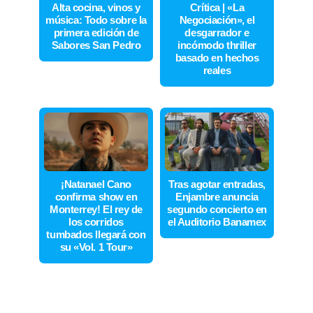
Alta cocina, vinos y
Crítica | «La
música: Todo sobre la
Negociación», el
primera edición de
desgarrador e
Sabores San Pedro
incómodo thriller
basado en hechos
reales
¡Natanael Cano
Tras agotar entradas,
confirma show en
Enjambre anuncia
Monterrey! El rey de
segundo concierto en
los corridos
el Auditorio Banamex
tumbados llegará con
su «Vol. 1 Tour»