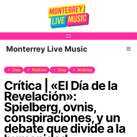
Saltar
al
contenido
Monterrey Live Music
Me
Cine
Noticias
Cine
Noticias
Crítica | «El Día de la
Revelación»:
Spielberg, ovnis,
conspiraciones, y un
debate que divide a la