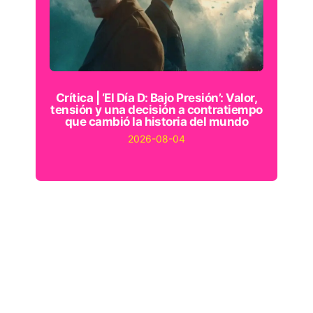
Crítica | ‘El Día D: Bajo Presión’: Valor,
tensión y una decisión a contratiempo
que cambió la historia del mundo
2026-08-04