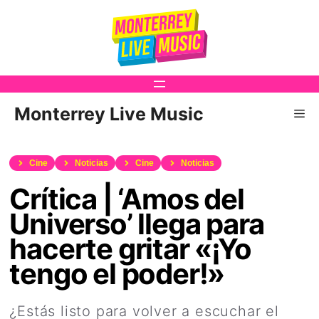
Saltar
al
contenido
Monterrey Live Music
Me
Cine
Noticias
Cine
Noticias
Crítica | ‘Amos del
Universo’ llega para
hacerte gritar «¡Yo
tengo el poder!»
¿Estás listo para volver a escuchar el