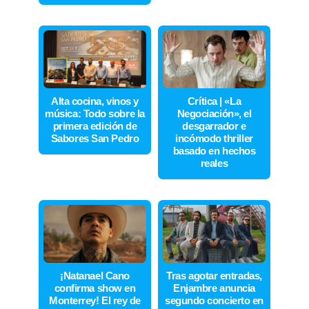
Alta cocina, vinos y
Crítica | «La
música: Todo sobre la
Negociación», el
primera edición de
desgarrador e
Sabores San Pedro
incómodo thriller
basado en hechos
reales
¡Natanael Cano
Tras agotar entradas,
confirma show en
Enjambre anuncia
Monterrey! El rey de
segundo concierto en