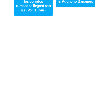
los corridos
el Auditorio Banamex
tumbados llegará con
su «Vol. 1 Tour»