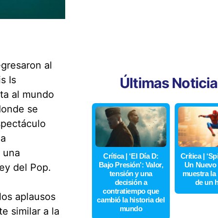
egresaron al
s Is
Últimas Notici
lta al mundo
donde se
spectáculo
na
y una
Crítica | ‘El Día D:
Crítica | ‘S
Bajo Presión’: Valor,
Un Nuevo 
ey del Pop.
tensión y una
muestra la
decisión a
de un 
contratiempo que
 los aplausos
cambió la historia del
mundo
 similar a la