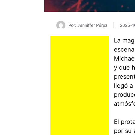
Por: Jenniffer Pérez
2025-1
La magi
escenar
Michael
y que h
present
llegó a
producc
atmósfe
El prot
por su 