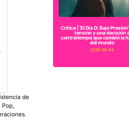
Crítica | ‘El Día D: Bajo Presión’
tensión y una decisión 
contratiempo que cambió la h
del mundo
2026-08-04
istencia de
l Pop,
eraciones.