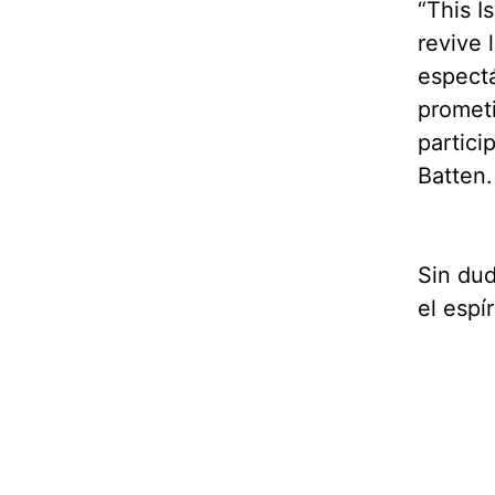
“This I
revive 
espectá
prometi
partici
Batten.
Sin dud
el espí