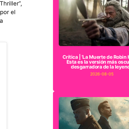
hriller”,
por el
la
Crítica | ‘La Muerte de Robin 
Esta es la versión más oscu
desgarradora de la leyen
2026-08-05