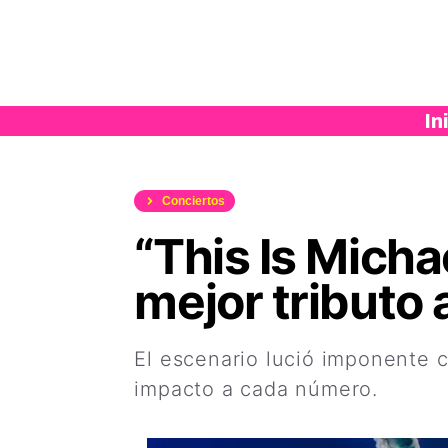
Saltar
al
contenido
In
Conciertos
“This Is Mich
mejor tributo 
El escenario lució imponente c
impacto a cada número.