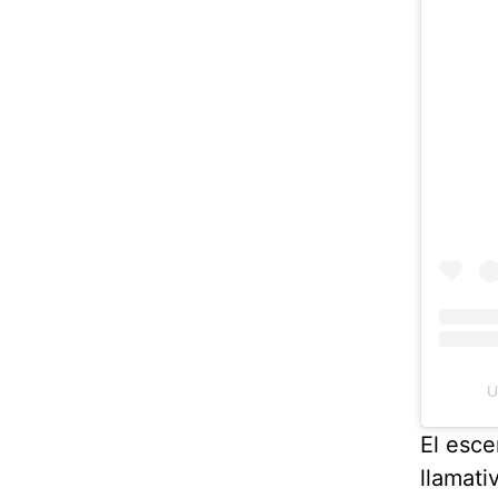
U
El esce
llamati