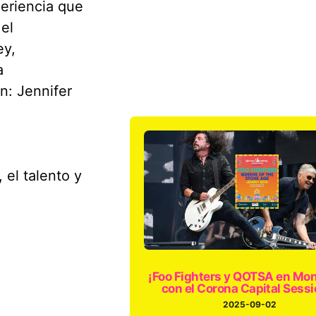
periencia que
 el
ey,
a
on: Jennifer
 el talento y
¡Foo Fighters y QOTSA en Mon
con el Corona Capital Sessi
2025-09-02