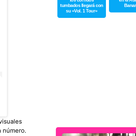
tumbados llegará con
Bana
su «Vol. 1 Tour»
visuales
a número.