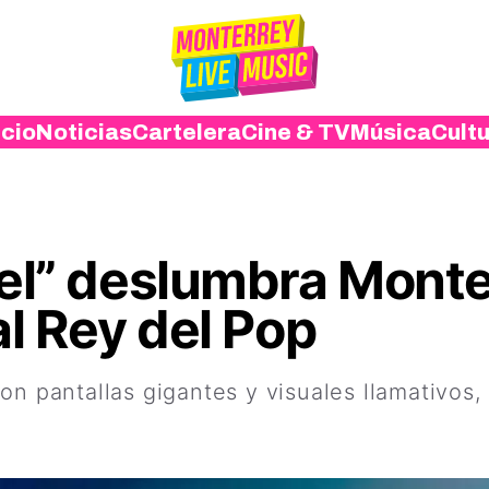
icio
Noticias
Cartelera
Cine & TV
Música
Cult
ael” deslumbra Monte
al Rey del Pop
on pantallas gigantes y visuales llamativos