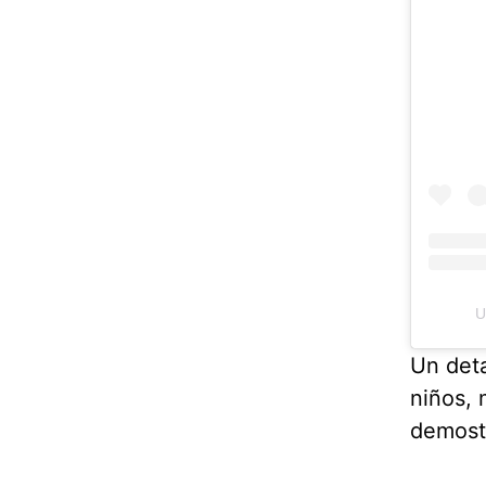
U
Un deta
niños, 
demost