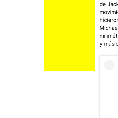
de Jack
movimie
hiciero
Michael
milimét
y músic