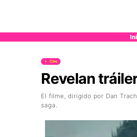
Saltar
al
contenido
In
Cine
Revelan tráile
El filme, dirigido por Dan Trac
saga.