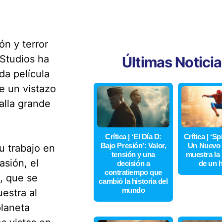
ón y terror
Studios ha
Últimas Notici
da película
e un vistazo
alla grande
Crítica | ‘El Día D:
Crítica | ‘S
Bajo Presión’: Valor,
Un Nuevo 
u trabajo en
tensión y una
muestra la
asión, el
decisión a
de un 
contratiempo que
, que se
cambió la historia del
mundo
uestra al
planeta