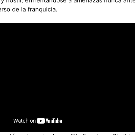
y hostil, enfrentándose a amenazas nunca ante
erso de la franquicia.