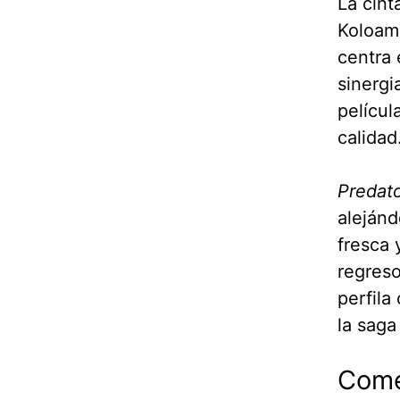
La cint
Koloama
centra 
sinergi
películ
calidad
Predato
alejánd
fresca 
regreso
perfila
la saga
Come