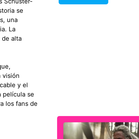
us Schuster-
storia se
s, una
ia. La
 de alta
que,
 visión
cable y el
 película se
a los fans de