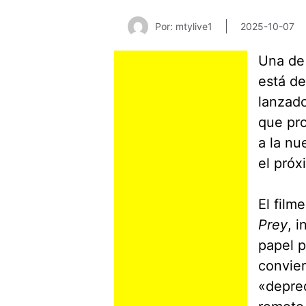
Por: mtylive1
2025-10-07
Una de 
está de
lanzado
que pro
a la nu
el próx
El film
Prey
, i
papel p
convier
«depred