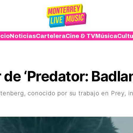
icio
Noticias
Cartelera
Cine & TV
Música
Cult
r de ‘Predator: Badla
htenberg, conocido por su trabajo en Prey, in