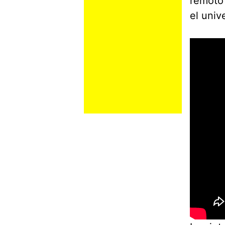
remoto 
el univ