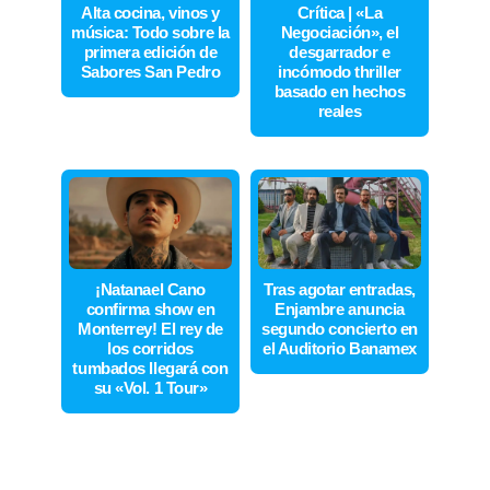
Alta cocina, vinos y
Crítica | «La
música: Todo sobre la
Negociación», el
primera edición de
desgarrador e
Sabores San Pedro
incómodo thriller
basado en hechos
reales
¡Natanael Cano
Tras agotar entradas,
confirma show en
Enjambre anuncia
Monterrey! El rey de
segundo concierto en
los corridos
el Auditorio Banamex
tumbados llegará con
su «Vol. 1 Tour»