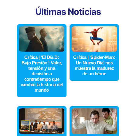
Últimas Noticias
Crítica | ‘El Día D:
Crítica | ‘Spider-Man:
Bajo Presión’: Valor,
Un Nuevo Día’ nos
tensión y una
muestra la madurez
decisión a
de un héroe
contratiempo que
cambió la historia del
mundo