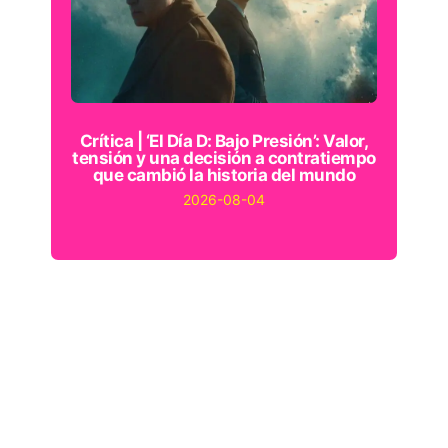
Crítica | ‘El Día D: Bajo Presión’: Valor,
tensión y una decisión a contratiempo
que cambió la historia del mundo
2026-08-04