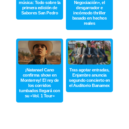
música: Todo sobre la
Negociación», el
primera edición de
desgarrador e
Sabores San Pedro
incómodo thriller
basado en hechos
reales
¡Natanael Cano
Tras agotar entradas,
confirma show en
Enjambre anuncia
Monterrey! El rey de
segundo concierto en
los corridos
el Auditorio Banamex
tumbados llegará con
su «Vol. 1 Tour»