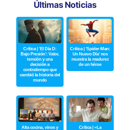
Últimas Noticias
Crítica | ‘El Día D:
Crítica | ‘Spider-Man:
Bajo Presión’: Valor,
Un Nuevo Día’ nos
tensión y una
muestra la madurez
decisión a
de un héroe
contratiempo que
cambió la historia del
mundo
Alta cocina, vinos y
Crítica | «La