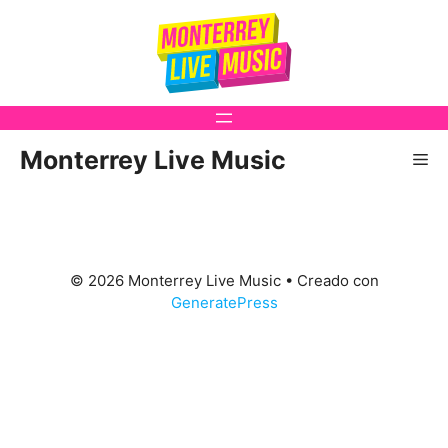
Saltar
al
contenido
Monterrey Live Music
Me
© 2026 Monterrey Live Music
• Creado con
GeneratePress