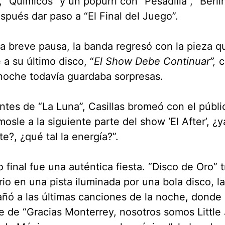
, “Químicos” y un popurrí con “Pesadilla”, “Berlín
spués dar paso a “El Final del Juego”.
a breve pausa, la banda regresó con la pieza q
a su último disco, “
El Show Debe Continuar”,
c
noche todavía guardaba sorpresas.
ntes de “La Luna”, Casillas bromeó con el públi
osle a la siguiente parte del show ‘El After’, ¿
e?, ¿qué tal la energía?”.
o final fue una auténtica fiesta. “Disco de Oro” 
io en una pista iluminada por una bola disco, la
ó a las últimas canciones de la noche, donde 
 de “Gracias Monterrey, nosotros somos Little 