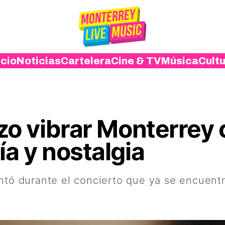
icio
Noticias
Cartelera
Cine & TV
Música
Cult
izo vibrar Monterrey
ía y nostalgia
antó durante el concierto que ya se encuent