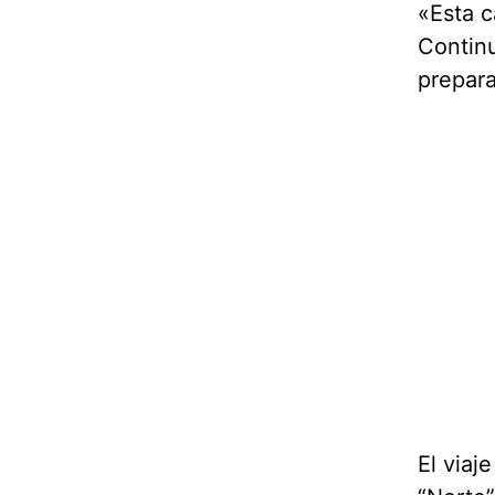
«Esta 
Continu
prepara
El viaj