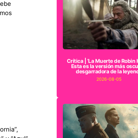
Debe
amos
Crítica | ‘La Muerte de Robin 
Esta es la versión más oscu
desgarradora de la leyen
2026-08-05
ornia”,