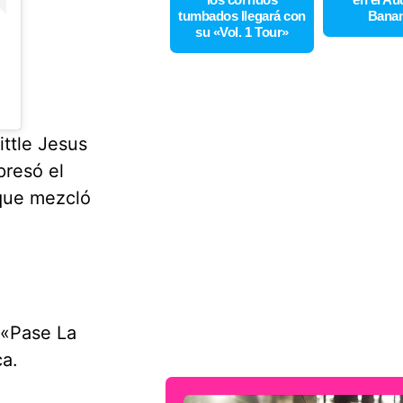
tumbados llegará con
Bana
su «Vol. 1 Tour»
ttle Jesus
presó el
 que mezcló
 «Pase La
ca.