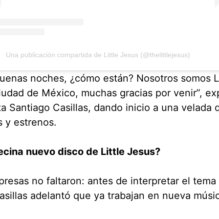
Una publicación compartida de Little Jesus (@thelittlejesus)
buenas noches, ¿cómo están? Nosotros somos Li
iudad de México, muchas gracias por venir”, ex
ta Santiago Casillas, dando inicio a una velada
s y estrenos.
cina nuevo disco de Little Jesus?
presas no faltaron: antes de interpretar el tema
sillas adelantó que ya trabajan en nueva músi