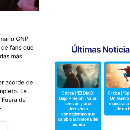
enario GNP
 de fans que
Últimas Notici
andas más
mer acorde de
mpleto. La
Crítica | ‘El Día D:
Crítica | ‘S
Bajo Presión’: Valor,
Un Nuevo 
 “Fuera de
tensión y una
muestra la
.
decisión a
de un 
contratiempo que
cambió la historia del
mundo