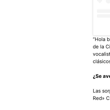
“Hola 
de la C
vocalis
clásico
¿Se ave
Las sor
Red» Ca