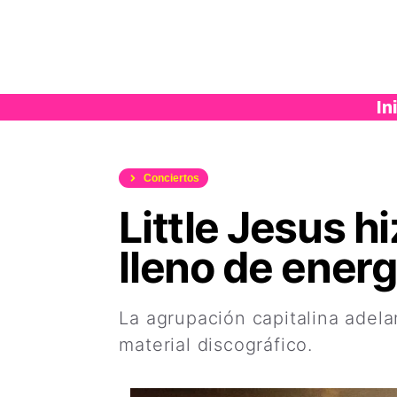
Saltar
al
contenido
In
Conciertos
Little Jesus h
lleno de energ
La agrupación capitalina adel
material discográfico.