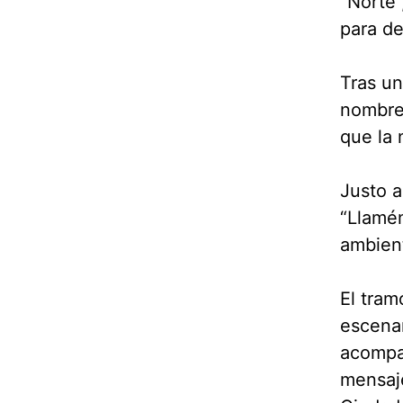
“Norte”
para de
Tras un
nombre 
que la 
Justo a
“Llamém
ambient
El tram
escenar
acompañ
mensaje