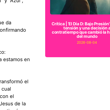
” y “Azul”,
ue da
Crítica | ‘El Día D: Bajo Presión’
tensión y una decisión 
onfirmando
contratiempo que cambió la h
del mundo
2026-08-04
co:
ya estamos en
transformó el
 cual
con el
Jesus de la