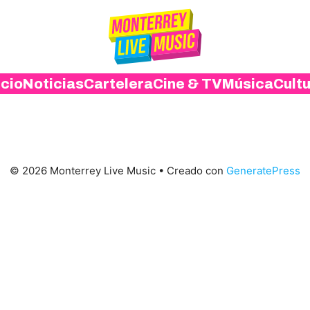
icio
Noticias
Cartelera
Cine & TV
Música
Cult
© 2026 Monterrey Live Music
• Creado con
GeneratePress