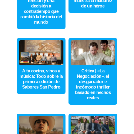
tensión y una
muestra la madurez
decisión a
de un héroe
contratiempo que
cambió la historia del
mundo
Alta cocina, vinos y
Crítica | «La
música: Todo sobre la
Negociación», el
primera edición de
desgarrador e
Sabores San Pedro
incómodo thriller
basado en hechos
reales