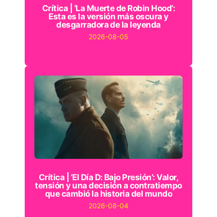
Crítica | ‘La Muerte de Robin Hood’:
Esta es la versión más oscura y
desgarradora de la leyenda
2026-08-05
Crítica | ‘El Día D: Bajo Presión’: Valor,
tensión y una decisión a contratiempo
que cambió la historia del mundo
2026-08-04