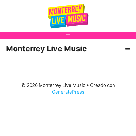
Saltar
al
contenido
Monterrey Live Music
Me
© 2026 Monterrey Live Music
• Creado con
GeneratePress