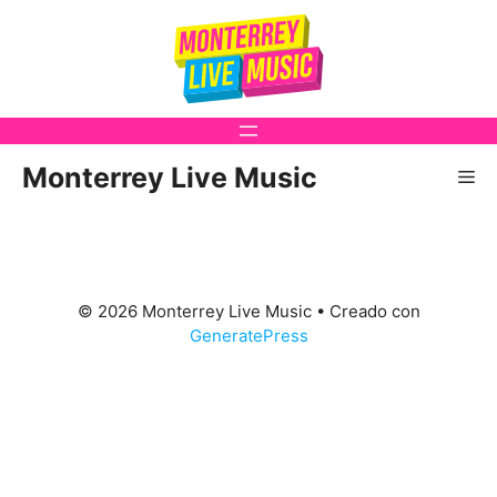
Saltar
al
contenido
Monterrey Live Music
Me
© 2026 Monterrey Live Music
• Creado con
GeneratePress