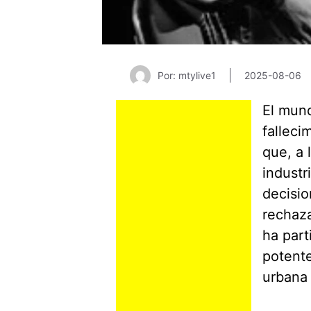
Por: mtylive1
2025-08-06
El mund
falleci
que, a 
industr
decisio
rechaza
ha part
potent
urbana 