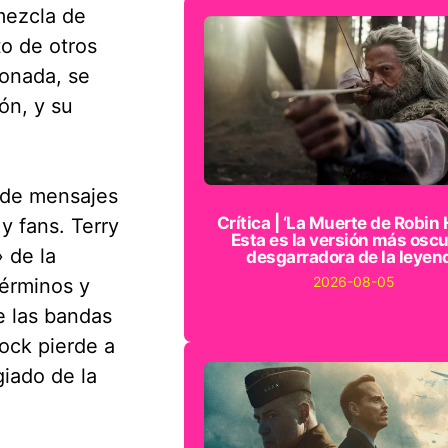
mezcla de
to de otros
ionada, se
ón, y su
a de mensajes
Crítica | ‘La Muerte de Robin 
y fans. Terry
Esta es la versión más oscu
 de la
desgarradora de la leyen
2026-08-05
términos y
e las bandas
ock pierde a
giado de la