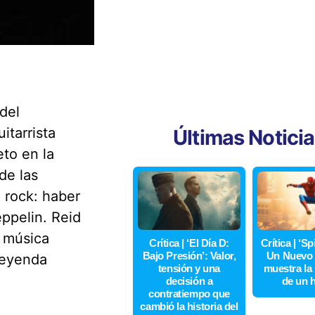
del
itarrista
Últimas Notici
eto en la
de las
 rock: haber
ppelin. Reid
e música
Crítica | ‘El Día D:
Crítica | ‘S
Bajo Presión’: Valor,
Un Nuevo 
leyenda
tensión y una
muestra la
decisión a
de un 
contratiempo que
cambió la historia del