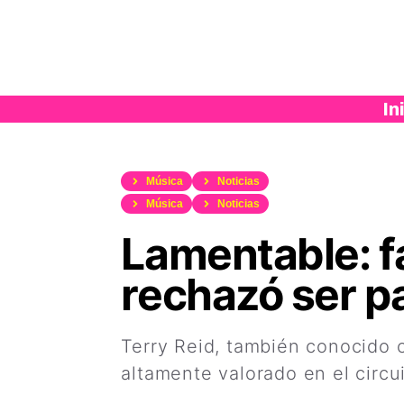
Saltar
al
contenido
In
Música
Noticias
Música
Noticias
Lamentable: fa
rechazó ser p
Terry Reid, también conocido 
altamente valorado en el circu