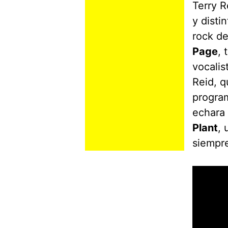
Terry 
y disti
rock de
Page
, 
vocali
Reid, q
program
echara 
Plant
, 
siempre