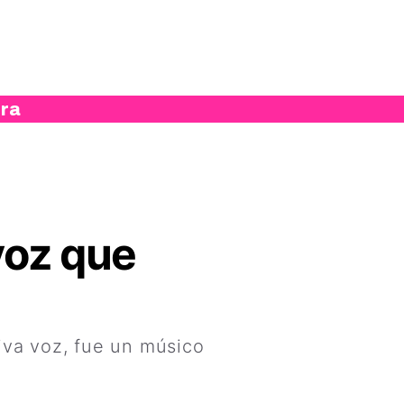
ura
voz que
iva voz, fue un músico