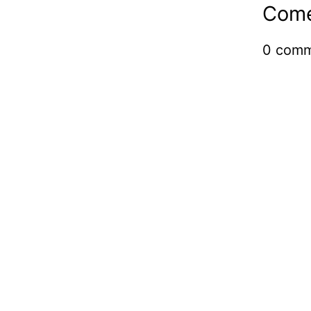
Come
0
comm