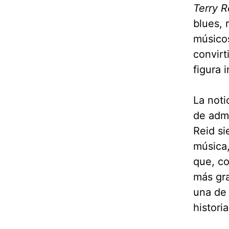
Terry R
blues, 
músicos
convirt
figura 
La noti
de admi
Reid si
música,
que, co
más gra
una de 
histori