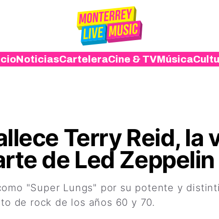
icio
Noticias
Cartelera
Cine & TV
Música
Cult
llece Terry Reid, la 
arte de Led Zeppelin
como "Super Lungs" por su potente y distint
ito de rock de los años 60 y 70.