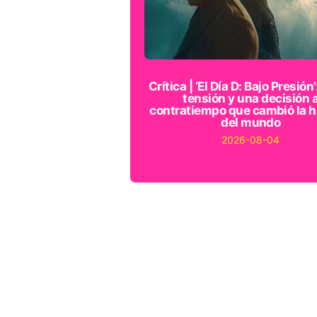
Crítica | ‘El Día D: Bajo Presión’
tensión y una decisión 
contratiempo que cambió la h
del mundo
2026-08-04