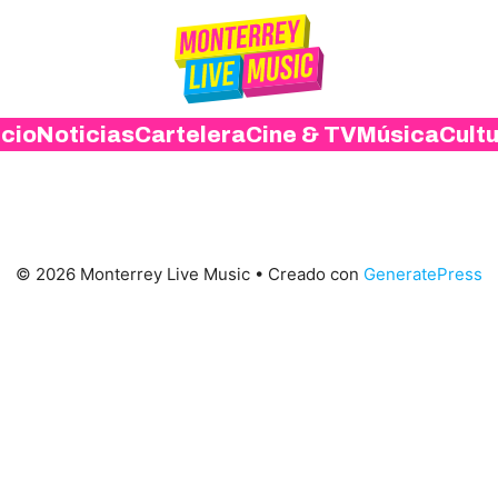
icio
Noticias
Cartelera
Cine & TV
Música
Cult
© 2026 Monterrey Live Music
• Creado con
GeneratePress