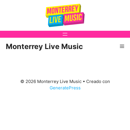
Saltar
al
contenido
Monterrey Live Music
Me
© 2026 Monterrey Live Music
• Creado con
GeneratePress