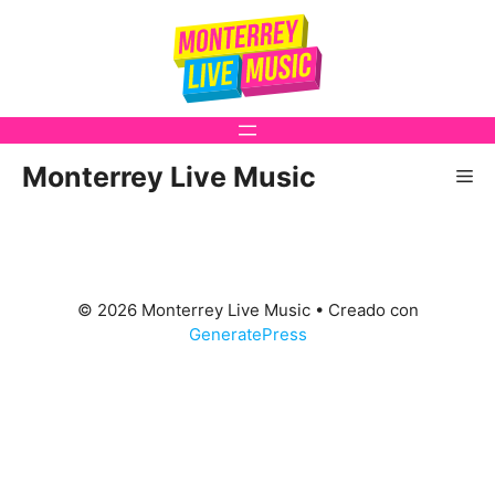
Saltar
al
contenido
Monterrey Live Music
Me
© 2026 Monterrey Live Music
• Creado con
GeneratePress