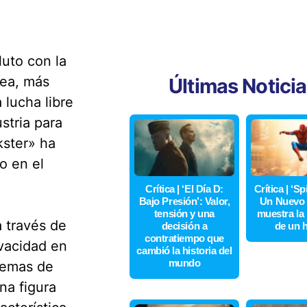
luto con la
lea, más
Últimas Notici
a lucha libre
stria para
kster» ha
o en el
Crítica | ‘El Día D:
Crítica | ‘S
Bajo Presión’: Valor,
Un Nuevo 
tensión y una
muestra la
a través de
decisión a
de un 
contratiempo que
ivacidad en
cambió la historia del
mundo
lemas de
na figura