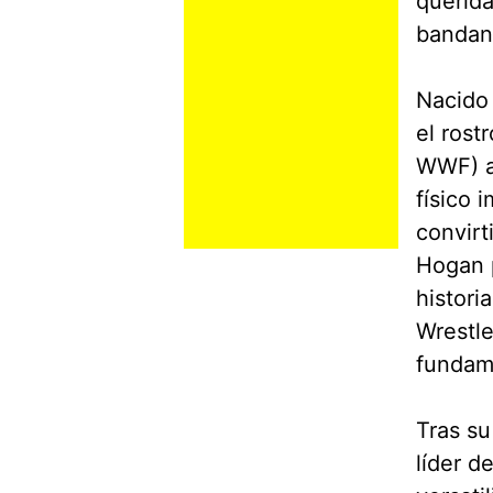
querida
bandana
Nacido 
el rost
WWF) a 
físico 
convirt
Hogan 
histori
Wrestle
fundame
Tras su
líder 