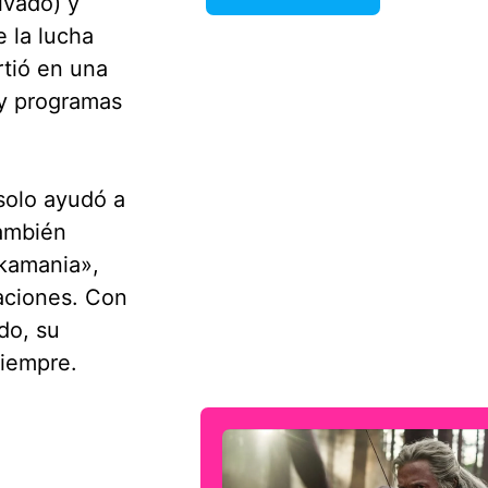
lvado) y
 la lucha
rtió en una
 y programas
solo ayudó a
también
lkamania»,
aciones. Con
do, su
siempre.