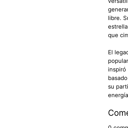
versati
generan
libre. 
estrell
que cim
El lega
popular
inspiró
basado 
su part
energía
Come
0
comm