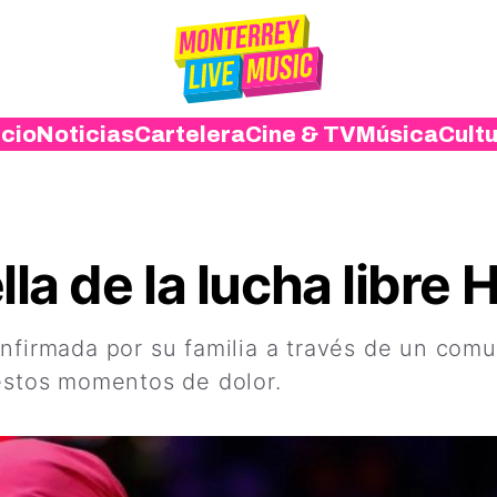
icio
Noticias
Cartelera
Cine & TV
Música
Cult
lla de la lucha libre
nfirmada por su familia a través de un comun
 estos momentos de dolor.