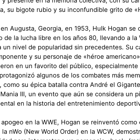
 y presente en la memoria colectiva, con su car
, su bigote rubio y su inconfundible grito de 
en Augusta, Georgia, en 1953, Hulk Hogan se c
ro de la lucha libre en los años 80, llevando a 
un nivel de popularidad sin precedentes. Su c
imponente y su personaje de «héroe americano»
ieron en un favorito del público, especialmente 
protagonizó algunos de los combates más memo
a, como su épica batalla contra André el Gigant
Mania III, un evento que aún se considera un pi
ntal en la historia del entretenimiento deporti
 apogeo en la WWE, Hogan se reinventó como e
de la nWo (New World Order) en la WCW, demost