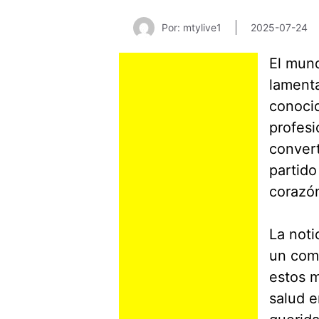
Por: mtylive1
2025-07-24
El mund
lamenta
conoci
profesi
convert
partido
corazón
La noti
un comu
estos 
salud e