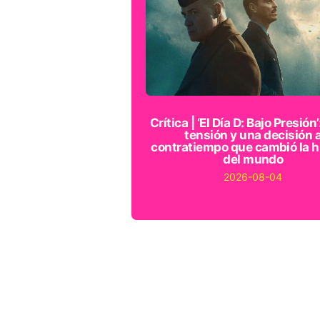
Crítica | ‘El Día D: Bajo Presión’
tensión y una decisión 
contratiempo que cambió la h
del mundo
2026-08-04