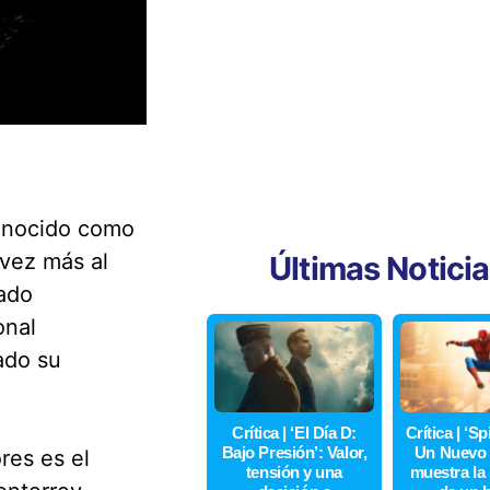
conocido como
 vez más al
Últimas Notici
rado
onal
ado su
Crítica | ‘El Día D:
Crítica | ‘S
Bajo Presión’: Valor,
Un Nuevo 
res es el
tensión y una
muestra la