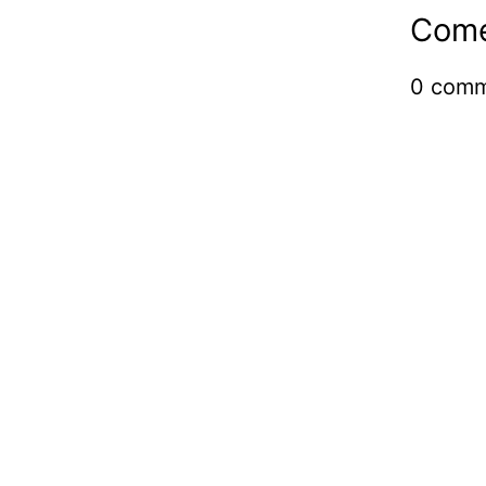
Come
0
comm