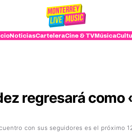
icio
Noticias
Cartelera
Cine & TV
Música
Cult
ez regresará como 
cuentro con sus seguidores es el próximo 12