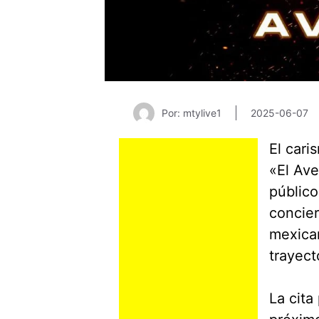
Por: mtylive1
2025-06-07
El car
«El Ave
público
concier
mexican
trayect
La cita