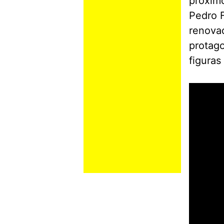
próximo
Pedro F
renovad
protago
figuras