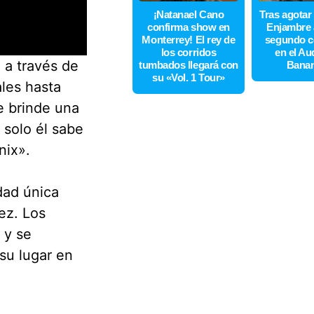
¡Natanael Cano
Tras agotar
confirma show en
Enjambre 
Monterrey! El rey de
segundo c
los corridos
en el Au
 a través de
tumbados llegará con
Bana
su «Vol. 1 Tour»
ales hasta
e brinde una
 solo él sabe
nix».
dad única
ez. Los
 y se
su lugar en