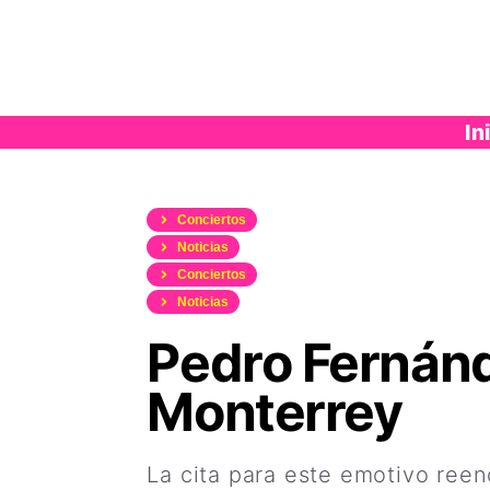
Saltar
al
contenido
In
Conciertos
Noticias
Conciertos
Noticias
Pedro Fernánd
Monterrey
La cita para este emotivo reen