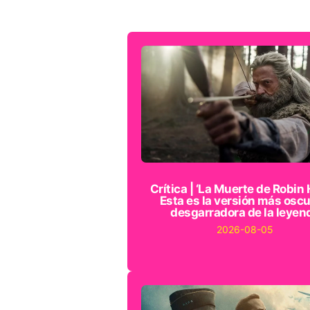
Crítica | ‘La Muerte de Robin 
Esta es la versión más oscu
desgarradora de la leyen
2026-08-05