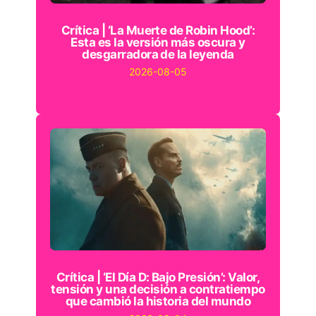
Crítica | ‘La Muerte de Robin Hood’:
Esta es la versión más oscura y
desgarradora de la leyenda
2026-08-05
Crítica | ‘El Día D: Bajo Presión’: Valor,
tensión y una decisión a contratiempo
que cambió la historia del mundo