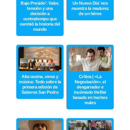
Bajo Presión’: Valor,
Un Nuevo Día’ nos
tensión y una
muestra la madurez
decisión a
de un héroe
contratiempo que
cambió la historia del
mundo
Alta cocina, vinos y
Crítica | «La
música: Todo sobre la
Negociación», el
primera edición de
desgarrador e
Sabores San Pedro
incómodo thriller
basado en hechos
reales