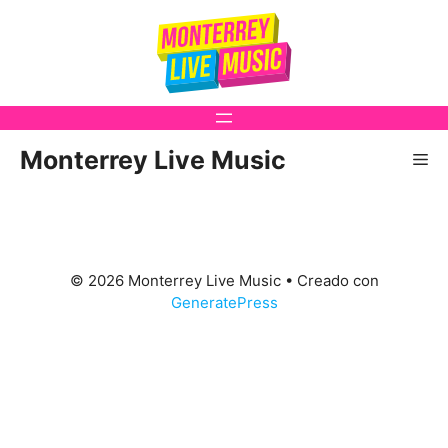
Saltar
al
contenido
Monterrey Live Music
Me
© 2026 Monterrey Live Music
• Creado con
GeneratePress