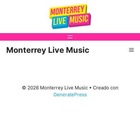
Saltar
al
contenido
Monterrey Live Music
Me
© 2026 Monterrey Live Music
• Creado con
GeneratePress