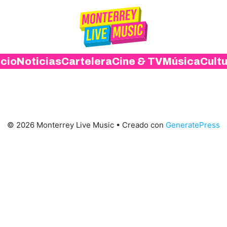
icio
Noticias
Cartelera
Cine & TV
Música
Cult
© 2026 Monterrey Live Music
• Creado con
GeneratePress