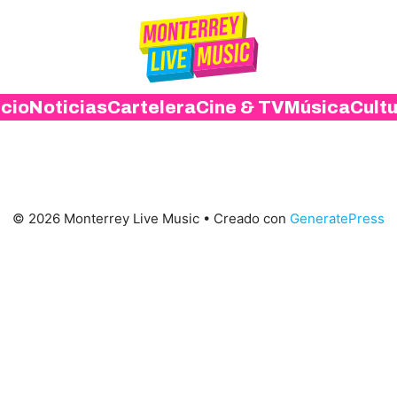
icio
Noticias
Cartelera
Cine & TV
Música
Cult
© 2026 Monterrey Live Music
• Creado con
GeneratePress