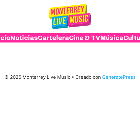
icio
Noticias
Cartelera
Cine & TV
Música
Cult
© 2026 Monterrey Live Music
• Creado con
GeneratePress