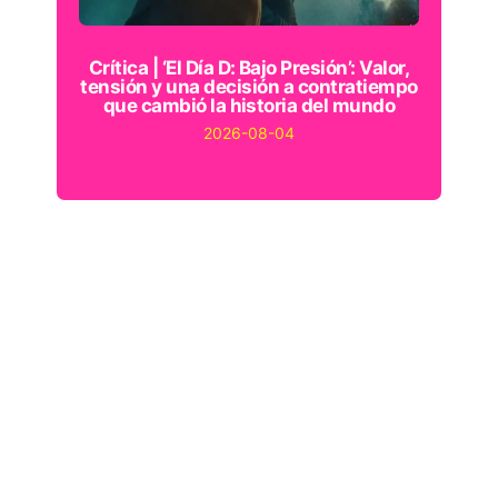
Crítica | ‘El Día D: Bajo Presión’: Valor,
tensión y una decisión a contratiempo
que cambió la historia del mundo
2026-08-04