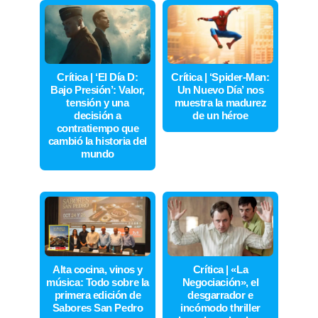
Crítica | ‘El Día D:
Crítica | ‘Spider-Man:
Bajo Presión’: Valor,
Un Nuevo Día’ nos
tensión y una
muestra la madurez
decisión a
de un héroe
contratiempo que
cambió la historia del
mundo
Alta cocina, vinos y
Crítica | «La
música: Todo sobre la
Negociación», el
primera edición de
desgarrador e
Sabores San Pedro
incómodo thriller