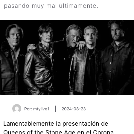
pasando muy mal últimamente.
Por: mtylive1
2024-08-23
Lamentablemente la presentación de
Queens of the Stone Age en el Corona