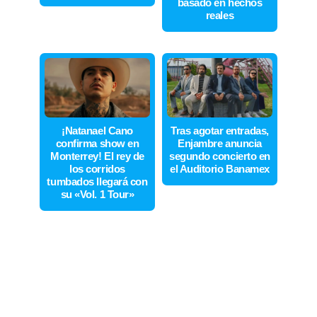
basado en hechos
reales
¡Natanael Cano
Tras agotar entradas,
confirma show en
Enjambre anuncia
Monterrey! El rey de
segundo concierto en
los corridos
el Auditorio Banamex
tumbados llegará con
su «Vol. 1 Tour»