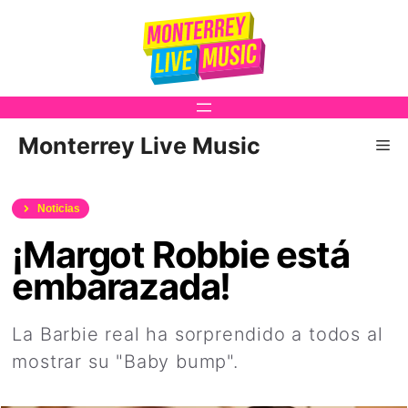
Saltar
al
contenido
Monterrey Live Music
Me
Noticias
¡Margot Robbie está
embarazada!
La Barbie real ha sorprendido a todos al
mostrar su "Baby bump".