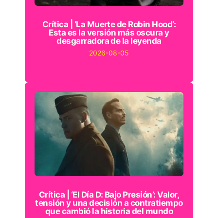
Crítica | ‘La Muerte de Robin Hood’:
Esta es la versión más oscura y
desgarradora de la leyenda
2026-08-05
Crítica | ‘El Día D: Bajo Presión’: Valor,
tensión y una decisión a contratiempo
que cambió la historia del mundo