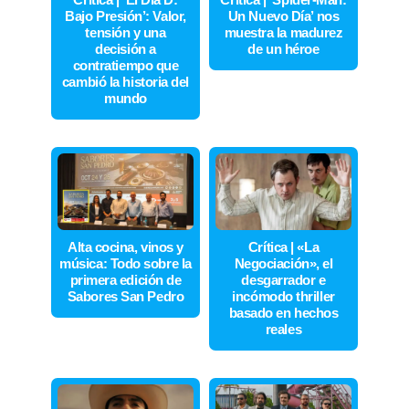
Bajo Presión’: Valor,
Un Nuevo Día’ nos
tensión y una
muestra la madurez
decisión a
de un héroe
contratiempo que
cambió la historia del
mundo
Alta cocina, vinos y
Crítica | «La
música: Todo sobre la
Negociación», el
primera edición de
desgarrador e
Sabores San Pedro
incómodo thriller
basado en hechos
reales