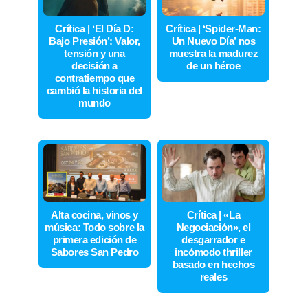
Crítica | ‘El Día D:
Crítica | ‘Spider-Man:
Bajo Presión’: Valor,
Un Nuevo Día’ nos
tensión y una
muestra la madurez
decisión a
de un héroe
contratiempo que
cambió la historia del
mundo
Alta cocina, vinos y
Crítica | «La
música: Todo sobre la
Negociación», el
primera edición de
desgarrador e
Sabores San Pedro
incómodo thriller
basado en hechos
reales