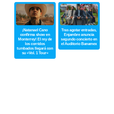
¡Natanael Cano
Tras agotar entradas,
confirma show en
Enjambre anuncia
Monterrey! El rey de
segundo concierto en
los corridos
el Auditorio Banamex
tumbados llegará con
su «Vol. 1 Tour»