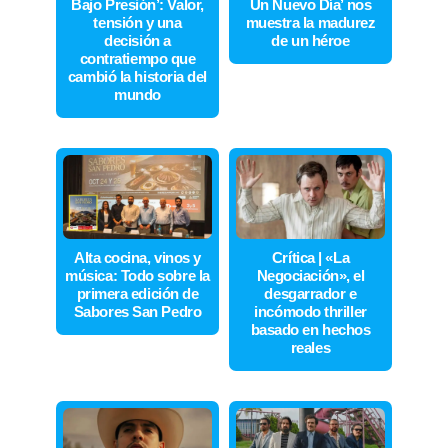
Bajo Presión’: Valor,
Un Nuevo Día’ nos
tensión y una
muestra la madurez
decisión a
de un héroe
contratiempo que
cambió la historia del
mundo
Alta cocina, vinos y
Crítica | «La
música: Todo sobre la
Negociación», el
primera edición de
desgarrador e
Sabores San Pedro
incómodo thriller
basado en hechos
reales