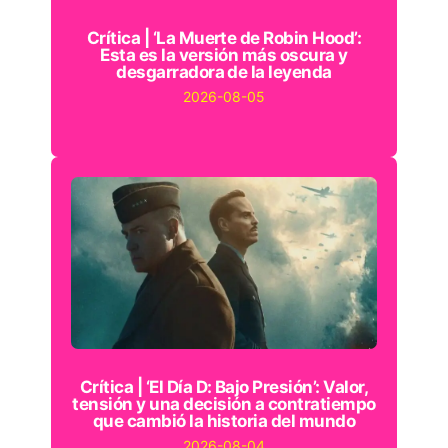
Crítica | ‘La Muerte de Robin Hood’:
Esta es la versión más oscura y
desgarradora de la leyenda
2026-08-05
Crítica | ‘El Día D: Bajo Presión’: Valor,
tensión y una decisión a contratiempo
que cambió la historia del mundo
2026-08-04