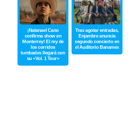
¡Natanael Cano
Tras agotar entradas,
confirma show en
Enjambre anuncia
Monterrey! El rey de
segundo concierto en
los corridos
el Auditorio Banamex
tumbados llegará con
su «Vol. 1 Tour»