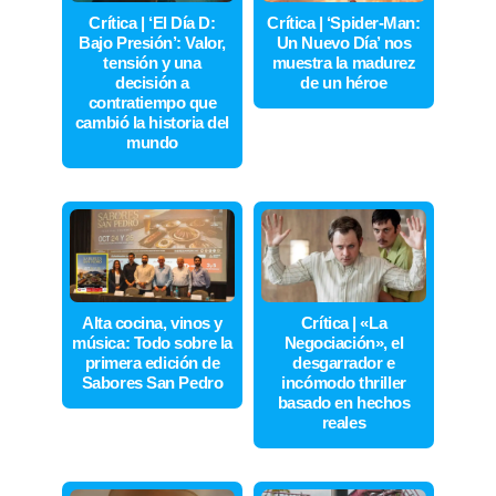
Crítica | ‘El Día D:
Crítica | ‘Spider-Man:
Bajo Presión’: Valor,
Un Nuevo Día’ nos
tensión y una
muestra la madurez
decisión a
de un héroe
contratiempo que
cambió la historia del
mundo
Alta cocina, vinos y
Crítica | «La
música: Todo sobre la
Negociación», el
primera edición de
desgarrador e
Sabores San Pedro
incómodo thriller
basado en hechos
reales