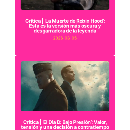
Crítica | ‘La Muerte de Robin Hood’:
Esta es la versión más oscura y
desgarradora de la leyenda
2026-08-05
Crítica | ‘El Día D: Bajo Presión’: Valor,
tensión y una decisión a contratiempo