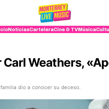
icio
Noticias
Cartelera
Cine & TV
Música
Cult
r Carl Weathers, «Ap
familia dio a conocer su deceso.