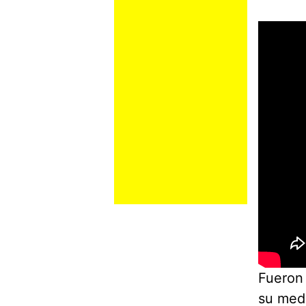
Fueron 
su medi