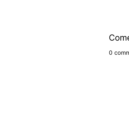
Come
0
comm