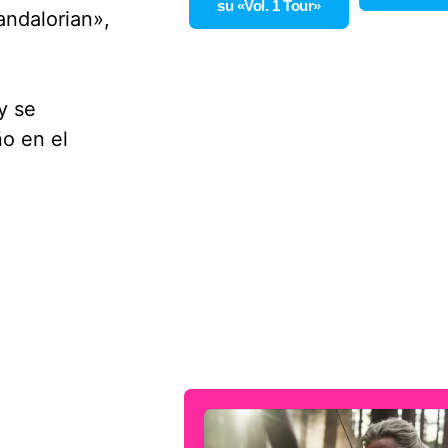
su «Vol. 1 Tour»
ndalorian»,
y se
ño en el