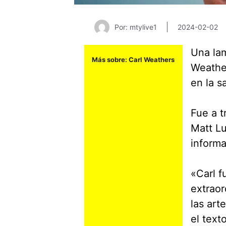
Por: mtylive1
2024-02-02
Una lam
Más sobre:
Carl Weathers
Weather
en la s
Fue a 
Matt Lu
informa
«Carl f
extraor
las art
el text