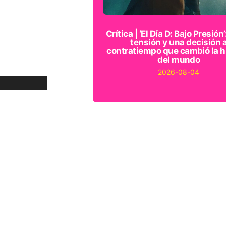
Crítica | ‘El Día D: Bajo Presión’
tensión y una decisión 
contratiempo que cambió la h
del mundo
2026-08-04