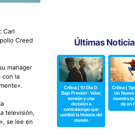
: Carl
Apollo Creed
Últimas Notici
 su manager
 con la
amente».
Crítica | ‘El Día D:
Crítica | ‘S
Bajo Presión’: Valor,
Un Nuevo 
tensión y una
muestra la
da
decisión a
de un 
contratiempo que
a televisión,
cambió la historia del
mundo
», se lee en