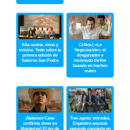
Alta cocina, vinos y
Crítica | «La
música: Todo sobre la
Negociación», el
primera edición de
desgarrador e
Sabores San Pedro
incómodo thriller
basado en hechos
reales
¡Natanael Cano
Tras agotar entradas,
confirma show en
Enjambre anuncia
Monterrey! El rey de
segundo concierto en