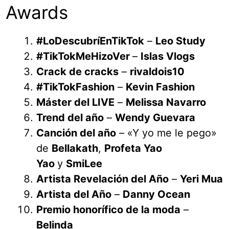
Awards
#LoDescubríEnTikTok
–
Leo Study
#TikTokMeHizoVer
–
Islas Vlogs
Crack de cracks
–
rivaldois10
#TikTokFashion
–
Kevin Fashion
Máster del LIVE
–
Melissa Navarro
Trend del año
–
Wendy Guevara
Canción del año
– «Y yo me le pego»
de
Bellakath
,
Profeta Yao
Yao
y
SmiLee
Artista Revelación del Año
–
Yeri Mua
Artista del Año
–
Danny Ocean
Premio honorífico de la moda
–
Belinda