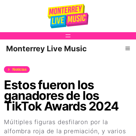
Saltar
al
contenido
Monterrey Live Music
Me
Noticias
Estos fueron los
ganadores de los
TikTok Awards 2024
Múltiples figuras desfilaron por la
alfombra roja de la premiación, y varios