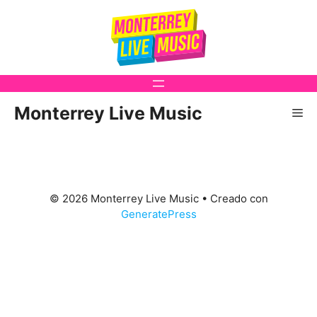
Saltar
al
contenido
Monterrey Live Music
Me
© 2026 Monterrey Live Music
• Creado con
GeneratePress